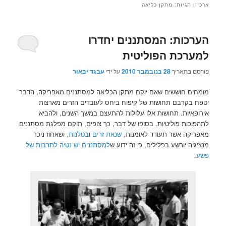
ארכיון תגיות:
מתקן כליאה
הערכות: המסתננים יחדרו
למערכת הפוליטית
פורסם בתאריך
28 בנובמבר 2010
על ידי
עבגד יבאור
מומחים חוששים שאם יוקם מתקן הכליאה למסתננים מאפריקה, הדבר
יטפח בקרבם תחושות של קיפוח ביחס לעובדים הזרים מארצות
אירופאיות. תחושות אלו עלולות להתעצם במשך השנים, ולהביא
לתהפוכות פוליטיות. בסופו של דבר, כך צופים, תוקם מפלגת מסתננים
מאפריקה אשר תעודד לאומנות,
שנאת זרים
ו
בטלנות
, ושאחוז ניכר
מנציגיה יורשע בפלילים, כי זה ידוע ש
למסתננים יש נטיה לתרבות של
פשע
.