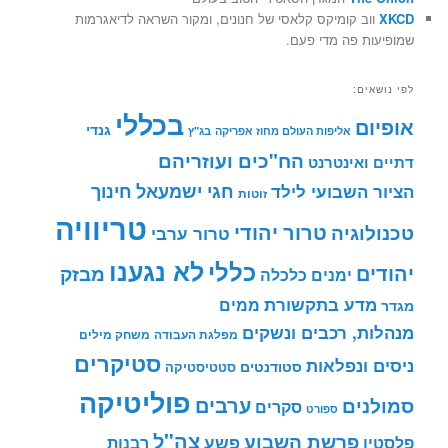
XKCD
ווב קומיקס קלאסי של חנונים, ומקור השראה לדיאגרמות
שמופיעות פה מדי פעם.
לפי נושאים:
בכללי
אופיום
גנדי
אליפות העולם מחוז אפריקה
בג"ץ
הח"כים ועוזריהם
דתיים ואינטרנט
חינוך
חגי ישמעאל
הציור השבועי לילד
זוטות
טריוויה
טרור יהודי
טכנולוגיה
טרור ערבי
לא נגענו
כללי
יהודים
מבזק
ימנים
כלכלה
מדע בתקשורת
ממים
מגדר
מנהלות, רכבים ונשקים
מפלגת העבודה
משחק מילים
סטיקרים
ניסים ונפלאות
סטודנטים
סטטיסטיקה
פוליטיקה
ערבים
סמולנים
סקרים
ספורט
צה"ל
פרשת השבוע
פשע
פלסטין
רבנות