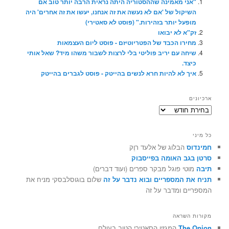
"אני מאמינה שההסטוריה היתה נראית הרבה יותר טוב אם
השיקול של 'אם לא נעשה את זה אנחנו, יעשו את זה אחרים' היה
מופעל יותר בזהירות." (פוסט לא סאטירי)
זק"א לא יבואו
מחירו הכבד של הפטריוטיזם - פוסט ליום העצמאות
שיחה עם יריב פוליטי בלי לרצות לשבור משהו מיד? שאל אותי
כיצד.
איך לא להיות חרא לנשים בהייטק - פוסט לגברים בהייטק
ארכיונים
ארכיונים
כל מיני
חמינדוס
הבלוג של אלעד רוֶק
סרטן בגב האומה בפייסבוק
תיבה
מוטי פוגל מבקר ספרים (ועוד דברים)
תניח את המספריים ובוא נדבר על זה
שלום בוגוסלבסקי מניח את
המספריים ומדבר על זה
מקורות השראה
The Onion
המגזין הסאטירי הטוב בעולם