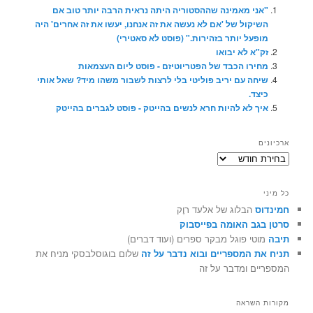
"אני מאמינה שההסטוריה היתה נראית הרבה יותר טוב אם
השיקול של 'אם לא נעשה את זה אנחנו, יעשו את זה אחרים' היה
מופעל יותר בזהירות." (פוסט לא סאטירי)
זק"א לא יבואו
מחירו הכבד של הפטריוטיזם - פוסט ליום העצמאות
שיחה עם יריב פוליטי בלי לרצות לשבור משהו מיד? שאל אותי
כיצד.
איך לא להיות חרא לנשים בהייטק - פוסט לגברים בהייטק
ארכיונים
ארכיונים
כל מיני
חמינדוס
הבלוג של אלעד רוֶק
סרטן בגב האומה בפייסבוק
תיבה
מוטי פוגל מבקר ספרים (ועוד דברים)
תניח את המספריים ובוא נדבר על זה
שלום בוגוסלבסקי מניח את
המספריים ומדבר על זה
מקורות השראה