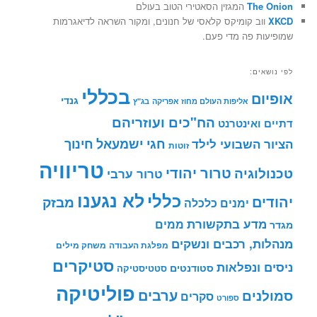
The Onion
המגזין הסאטירי הטוב בעולם
XKCD
ווב קומיקס קלאסי של חנונים, ומקור השראה לדיאגרמות
שמופיעות פה מדי פעם.
לפי נושאים:
בכללי
אופיום
גנדי
אליפות העולם מחוז אפריקה
בג"ץ
הח"כים ועוזריהם
דתיים ואינטרנט
חינוך
חגי ישמעאל
הציור השבועי לילד
זוטות
טריוויה
טרור יהודי
טכנולוגיה
טרור ערבי
לא נגענו
כללי
יהודים
מבזק
ימנים
כלכלה
מדע בתקשורת
ממים
מגדר
מנהלות, רכבים ונשקים
מפלגת העבודה
משחק מילים
סטיקרים
ניסים ונפלאות
סטודנטים
סטטיסטיקה
פוליטיקה
ערבים
סמולנים
סקרים
ספורט