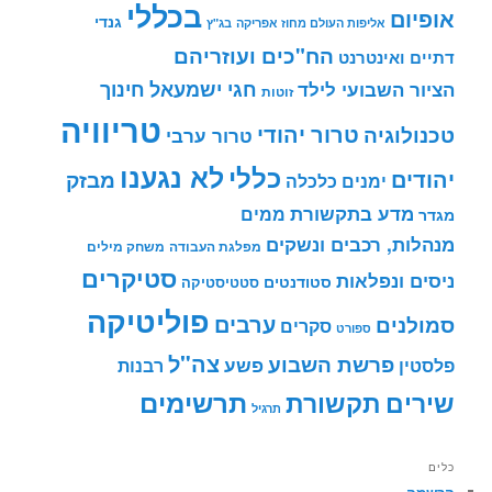
בכללי
אופיום
גנדי
אליפות העולם מחוז אפריקה
בג"ץ
הח"כים ועוזריהם
דתיים ואינטרנט
חינוך
חגי ישמעאל
הציור השבועי לילד
זוטות
טריוויה
טרור יהודי
טכנולוגיה
טרור ערבי
לא נגענו
כללי
יהודים
מבזק
ימנים
כלכלה
מדע בתקשורת
ממים
מגדר
מנהלות, רכבים ונשקים
מפלגת העבודה
משחק מילים
סטיקרים
ניסים ונפלאות
סטודנטים
סטטיסטיקה
פוליטיקה
ערבים
סמולנים
סקרים
ספורט
צה"ל
פרשת השבוע
פשע
פלסטין
רבנות
תרשימים
שירים
תקשורת
תרגיל
כלים