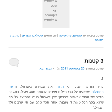
איסלאמית…
הופס –
יצא
דיקטטורה
איסלאמית…
פורסם בקטגוריה
אופיום
,
פוליטיקה
|
עם התגים
איסלאם
,
מצרים
|
כתיבת
תגובה
3 קטנות
פורסם בתאריך
20 באוגוסט 2011
על ידי
עבגד יבאור
1.
קהיר הודיעה הבוקר כי
תחזיר
את שגרירה בישראל, ו
דרשה
התנצלות
ישראלית על הרג חיילים מצריים לכאורה מאש צה”ל. בתגובה
הודיע שר החוץ אביגדור ליברמן: “אין לישראל כוונה להתנצל על מה
שהיא בסך הכל טעות די מובנת, אחרי הכל כולם שם היו ערבים ולך
תבדיל.”