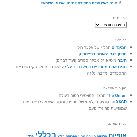
מונה ראש ועדת החקירה למימון ארגוני השמאל
ארכיונים
ארכיונים
כל מיני
חמינדוס
הבלוג של אלעד רוֶק
סרטן בגב האומה בפייסבוק
תיבה
מוטי פוגל מבקר ספרים (ועוד דברים)
תניח את המספריים ובוא נדבר על זה
שלום בוגוסלבסקי מניח את
המספריים ומדבר על זה
מקורות השראה
The Onion
המגזין הסאטירי הטוב בעולם
XKCD
ווב קומיקס קלאסי של חנונים, ומקור השראה לדיאגרמות
שמופיעות פה מדי פעם.
לפי נושאים:
בכללי
אופיום
גנדי
אליפות העולם מחוז אפריקה
בג"ץ