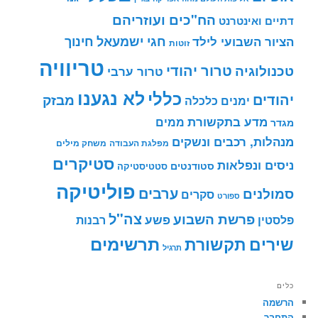
הח"כים ועוזריהם
דתיים ואינטרנט
חינוך
חגי ישמעאל
הציור השבועי לילד
זוטות
טריוויה
טרור יהודי
טכנולוגיה
טרור ערבי
לא נגענו
כללי
יהודים
מבזק
ימנים
כלכלה
מדע בתקשורת
ממים
מגדר
מנהלות, רכבים ונשקים
מפלגת העבודה
משחק מילים
סטיקרים
ניסים ונפלאות
סטודנטים
סטטיסטיקה
פוליטיקה
ערבים
סמולנים
סקרים
ספורט
צה"ל
פרשת השבוע
פשע
פלסטין
רבנות
תרשימים
שירים
תקשורת
תרגיל
כלים
הרשמה
התחבר