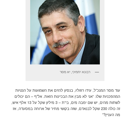
רבונא יחמיכי, יא מסר
עוד מסר המנכ”ל, עידו רוזוליו, בנסיון להזים את השמועות על הנטיות
המהפכניות שלו: “אני לא מבין את הבכיינות הזאת. אל”ף – הם יכולים
לשתות מהים, יש שם ימבה מים, בי”ת – 3 מיליון שקל על 13 אלף איש,
זה כולה 230 שקל לבנאדם, שזה בקושי מחיר של ארוחה במסעדה, אז
מה העניין?”