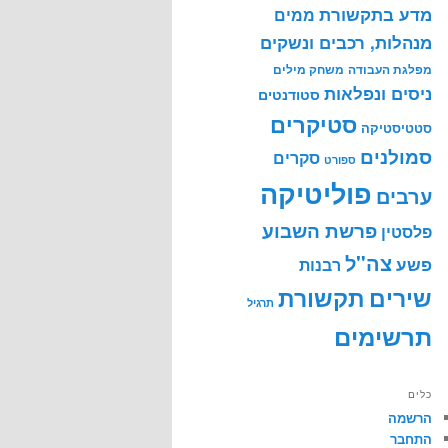
מדע בתקשורת
ממים
מנהלות, רכבים ונשקים
מפלגת העבודה
משחק מילים
ניסים ונפלאות
סטודנטים
סטיקרים
סטטיסטיקה
סמולנים
סקרים
ספורט
פוליטיקה
ערבים
פרשת השבוע
פלסטין
צה"ל
פשע
רבנות
שירים
תקשורת
תרגיל
תרשימים
כלים
הרשמה
התחבר