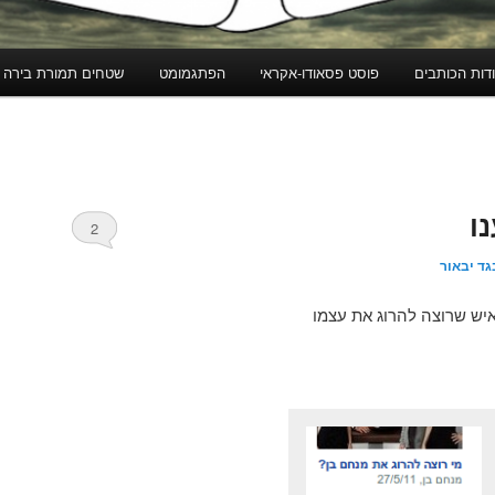
דות הכותבים
פוסט פסאודו-אקראי
הפתגמומט
שטחים תמורת בירה
ו
2
גד יבאור
יש שרוצה להרוג את עצמו