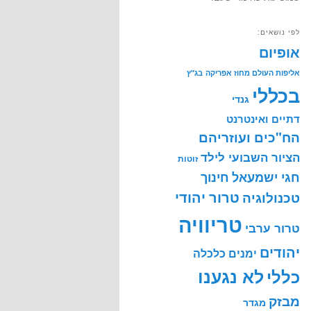
לפי נושאים:
אופיום
אליפות העולם מחוז אפריקה
בג"ץ
בכללי
גנדי
דתיים ואינטרנט
הח"כים ועוזריהם
הציור השבועי לילד
זוטות
חינוך
חגי ישמעאל
טרור יהודי
טכנולוגיה
טריוויה
טרור ערבי
יהודים
ימנים
כלכלה
לא נגענו
כללי
מבזק
מגדר