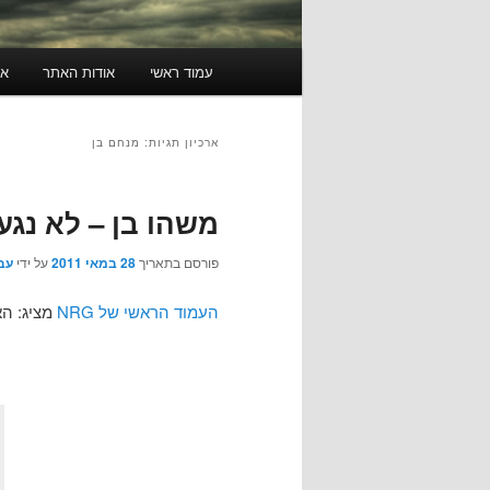
תפריט
עמוד ראשי
אודות האתר
או
ראשי
ארכיון תגיות:
מנחם בן
משהו בן – לא נגענ
פורסם בתאריך
28 במאי 2011
על ידי
עב
העמוד הראשי של NRG
מציג: הא