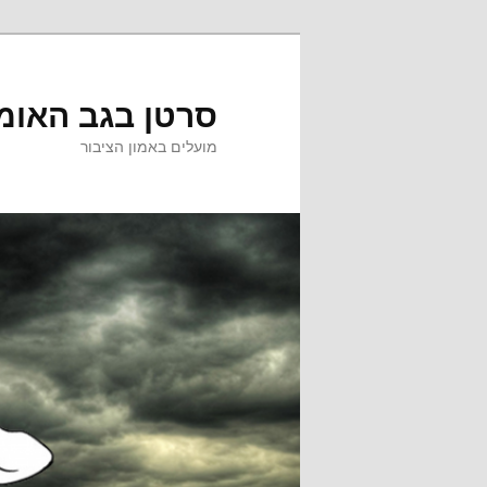
לדלג
לדלג
לתוכן
לתוכן
המשני
סרטן בגב האומ
מועלים באמון הציבור