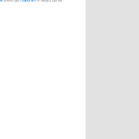
לא נגענו
או