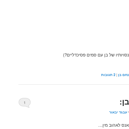
סויותיו של בן עם סמים פסיכדליים?)
חם בן
|
2
תגובות
ן:
1
י
עבגד יבאור
אנס לאהוב מין…