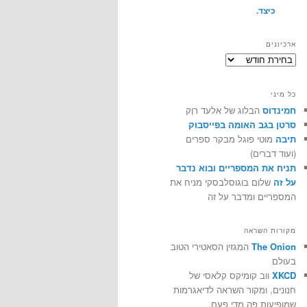
כיצד.
ארכיונים
ארכיונים
כל מיני
חמינדוס
הבלוג של אלעד רוֶק
סרטן בגב האומה בפייסבוק
תיבה
מוטי פוגל מבקר ספרים
(ועוד דברים)
תניח את המספריים ובוא נדבר
על זה
שלום בוגוסלבסקי מניח את
המספריים ומדבר על זה
מקורות השראה
The Onion
המגזין הסאטירי הטוב
בעולם
XKCD
ווב קומיקס קלאסי של
חנונים, ומקור השראה לדיאגרמות
שמופיעות פה מדי פעם.