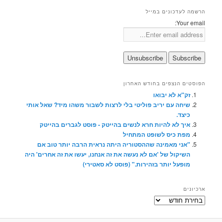
הרשמה לעדכונים במייל
Your email:
הפוסטים הנצפים בחודש האחרון
זק"א לא יבואו
שיחה עם יריב פוליטי בלי לרצות לשבור משהו מיד? שאל אותי
כיצד.
איך לא להיות חרא לנשים בהייטק - פוסט לגברים בהייטק
מפת כיס לשופט המתחיל
"אני מאמינה שההסטוריה היתה נראית הרבה יותר טוב אם
השיקול של 'אם לא נעשה את זה אנחנו, יעשו את זה אחרים' היה
מופעל יותר בזהירות." (פוסט לא סאטירי)
ארכיונים
ארכיונים