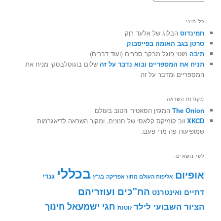
כל מיני
חמינדוס
הבלוג של אלעד רוֶק
סרטן בגב האומה בפייסבוק
תיבה
מוטי פוגל מבקר ספרים (ועוד דברים)
תניח את המספריים ובוא נדבר על זה
שלום בוגוסלבסקי מניח את
המספריים ומדבר על זה
מקורות השראה
The Onion
המגזין הסאטירי הטוב בעולם
XKCD
ווב קומיקס קלאסי של חנונים, ומקור השראה לדיאגרמות
שמופיעות פה מדי פעם.
לפי נושאים:
בכללי
אופיום
גנדי
אליפות העולם מחוז אפריקה
בג"ץ
הח"כים ועוזריהם
דתיים ואינטרנט
חינוך
חגי ישמעאל
הציור השבועי לילד
זוטות