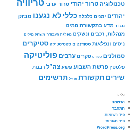
טריוויה
טרור יהודי
טכנולוגיה
טרור ערבי
לא נגענו
כללי
יהודים
מבזק
ימנים
כלכלה
מדע בתקשורת
ממים
מגדר
מנהלות, רכבים ונשקים
מפלגת העבודה
משחק מילים
סטיקרים
ניסים ונפלאות
סטודנטים
סטטיסטיקה
פוליטיקה
ערבים
סמולנים
סקרים
ספורט
צה"ל
פרשת השבוע
פשע
פלסטין
רבנות
תרשימים
שירים
תקשורת
תרגיל
כלים
הרשמה
התחבר
פיד רשומות
פיד תגובות
WordPress.org