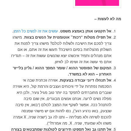
מה לא לעשות –
אל תקטעו אותן באמצע משפט
.
עושים את זה לנשים כל הזמן
.
אל תפילו מטלות “רכות” אוטומטית על הנשים בצוות
. מישהו
צריך לסכם את הישיבה ולשלוח לכולם? מישהו צריך לפנות את
השולחן מהצלחות בסיום הישיבה? תעשו את זה אתם, או אם
אתם מנהלים ותמיד איכשהו יוצא שהנשים עושות את זה – תגדירו
אתם מי עושה את זה ושימו לב לאיזון.
המקום של הפוסטר ההוא / שומר המסך ההוא / גליון בלייזר
האחרון – הוא לא במשרד.
אל תנהלו דיוני עבודה בצעקות
.
אווירה ווכחנית שבה אי
הסכמות נפתרות על ידי וויכוחים ועצבים והרמת קול, היא אווירה
שגברים מחוברתים לתפקד בה יותר טוב מגיל צעיר, ולכן היא
מפלה נשים לרעה. אנחנו אנשים מבוגרים, אין שום סיבה
להתנהל ככה. אפשר לשקף את המצב לכולם (“בואו, אין סיבה
שנצעק, בואו נרגיע רגע”), נסו לזהות אם יש מישהי שמנסה
להכנס לשיחה ולא מצליחה – ותנו לה גב (“שניה שניה, X אמרה
משהו ולא שמעתי, שניה. X, מה אמרת?”).
אל תתנו גב ואל תספקו תירוצים לקולגות שמתבטאים בצורה