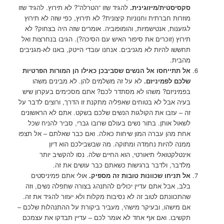
סקסיסטית/מיזוגינית
.
להגיד שזו “הטרלה”? לא תירוץ. להגיד שזו
מוזרות חברתית וחנוניות קיצונית? לא תירוץ, כפי שזה לא תירוץ
לגזענות, אנטישמיות, והומופוביה. אומרים שזה היה בצחוק? לא
תירוץ (זוכרים את סיפור האיש עם הסיכה?). הגיבו בנחרצות ואל
תחששו להיות לא מגניבים. אנחנו עובדי הייטק, באנו לא-מגניבים
מהבית.
אל תתייחסו אל הנשים שסביבכן כאילו הן המורות הפרטיות
שלכם לפמיניזם.
לא על זה משלמים להן. לא מבינים משהו
בפמיניזם? משהו לא מסתדר לכם? אתם מסכימים בעקרון שיש
בעיה אבל לא בטוחים שאפליה מתקנת זו הדרך, ורוצים לדבר על
זה – עזבו את הקולגות הנשים שלכם בשקט. אתם לא הראשונים
לשאול אותן. בתור נשים בעולם שרובו גברי, סביר להניח שכל
אחת מהן עברה המון שיחות כאלה. ואם כבר שאלתם – אל תצפו
ממנה להיות נחמדה ומתוקה. מה שבשבילכם הוא דיון
אינטלקטואלי תיאורטי, הוא החיים שלה. נסו להקשיב יותר
מלדבר, ולדבר ברגישות כשאתם כבר עושים את זה.
אל תניחו שכוונות טובות זה מספיק.
אולי אתם פמיניסטים
בלב, אבל אתם עדיין יכולים להתנהג בצורה שתפלה נשים, וזה
שהתכוונתם לטוב זה לא נסיבות מקלות ולא יעזור להגיד את זה.
אם מישהו, ובעיקר מישהי, מעביר ביקורת על ההתנהלות שלכם –
תקשיבו. ואם אף אחד לא אומר לכם – עדיין תבדקו את עצמכם