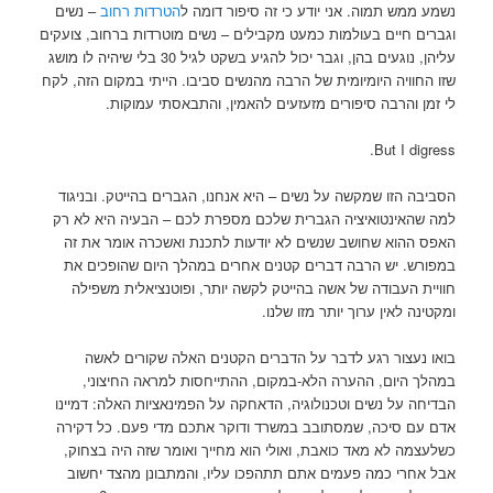
נשמע ממש תמוה. אני יודע כי זה סיפור דומה ל
הטרדות רחוב
– נשים
וגברים חיים בעולמות כמעט מקבילים – נשים מוטרדות ברחוב, צועקים
עליהן, נוגעים בהן, וגבר יכול להגיע בשקט לגיל 30 בלי שיהיה לו מושג
שזו החוויה היומיומית של הרבה מהנשים סביבו. הייתי במקום הזה, לקח
לי זמן והרבה סיפורים מזעזעים להאמין, והתבאסתי עמוקות.
But I digress.
הסביבה הזו שמקשה על נשים – היא אנחנו, הגברים בהייטק. ובניגוד
למה שהאינטואיציה הגברית שלכם מספרת לכם – הבעיה היא לא רק
האפס ההוא שחושב שנשים לא יודעות לתכנת ואשכרה אומר את זה
במפורש. יש הרבה דברים קטנים אחרים במהלך היום שהופכים את
חוויית העבודה של אשה בהייטק לקשה יותר, ופוטנציאלית משפילה
ומקטינה לאין ערוך יותר מזו שלנו.
בואו נעצור רגע לדבר על הדברים הקטנים האלה שקורים לאשה
במהלך היום, ההערה הלא-במקום, ההתייחסות למראה החיצוני,
הבדיחה על נשים וטכנולוגיה, הדאחקה על הפמינאציות האלה:
דמיינו
אדם עם סיכה, שמסתובב במשרד ודוקר אתכם מדי פעם. כל דקירה
כשלעצמה לא מאד כואבת, ואולי הוא מחייך ואומר שזה היה בצחוק,
אבל אחרי כמה פעמים אתם תתהפכו עליו, והמתבונן מהצד יחשוב