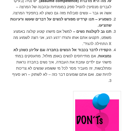
על מה היא מדברת (assume competence)
. יש נטיה (בעיקר
לגברים מנסיוני) להטיל ספק במומחיות ובהבנה של המרצה –
אשה או גבר – ונשים סובלות מזה גם כשהן לא בתפקיד המרצה.
כשמגיע – תנו קרדיט מפורש לנשים על דברים שעשו ורעיונות
שהציעו.
תנו גב לקולגות נשים –
למשל אם מישהו קוטע קולגה באמצע
משפט, תקטעו אתם אותו ותגידו “רגע רגע, אני רוצה לשמוע מה
X התחילה להגיד”.
הקפידו לדבר בכבוד אל הנשים בחברה וגם עליהן כשהן לא
נמצאות.
אם מתייחסים לנשים באופן מזלזל, מתעסקים במתי
מישהי עם ילדים עוזבת את העבודה, איך נשים בחברה נראות
ומתלבשות, זה מעביר מסר לכל מי ששומע שנשים לא צריכות
להיות שם. ואם אתם שומעים דבר כזה – לא לשתוק – ראו סעיף
3.