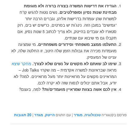
הגדירו את דרישות המשרה בצורה ברורה ולא מוגזמת
מבחינת שנות נסיון וסופרלטיבים.
נ
שים נוטות להגיש קו”ח
למשרות שהן עומדות בדרישות אליהן, וגברים הרבה יותר
“גמישים” במובן הזה. נינג’ות יש בסרטים, כרישים יש בים, רוק
סטארז לא עובדים בהייטק, ולא צריך לכתוב 5 שנות נסיון, אם
תקבלו גם מי שיבוא עם שנתיים.
התעלמו ממצב משפחתי וסידורים משפחתיים.
מי שמציגה
מועמדות מכירה את גבולות הזמן שלה היטב, זו החלטה שלה, לא
עניינו של המעסיק.
שימו לב שאתם לא מקשים על נשים שלא לצורך.
מחקר שיצא
מראה שבראיונות למשרה אקדמית – מה שקרוי Job Talks –
המראיינים מקשים על מרואיינות יותר מעל מרואיינים. למה? לא
יודע, אבל אתם יכולים לנסות שזה לא יקרה לכם.
אין לכם אשה בצוות שמראיין מועמדים/ות?
למה, בעצם?
פורסם בקטגוריה
טכנולוגיה
,
מגדר
|
עם התגים
הייטק
,
מגדר
|
20
תגובות