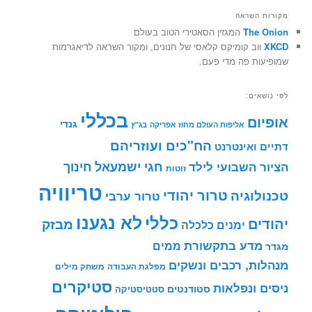
מקורות השראה
The Onion
המגזין הסאטירי הטוב בעולם
XKCD
ווב קומיקס קלאסי של חנונים, ומקור השראה לדיאגרמות
שמופיעות פה מדי פעם.
לפי נושאים:
בכללי
אופיום
גנדי
אליפות העולם מחוז אפריקה
בג"ץ
הח"כים ועוזריהם
דתיים ואינטרנט
חינוך
חגי ישמעאל
הציור השבועי לילד
זוטות
טריוויה
טרור יהודי
טכנולוגיה
טרור ערבי
לא נגענו
כללי
יהודים
מבזק
ימנים
כלכלה
מדע בתקשורת
ממים
מגדר
מנהלות, רכבים ונשקים
מפלגת העבודה
משחק מילים
סטיקרים
ניסים ונפלאות
סטודנטים
סטטיסטיקה