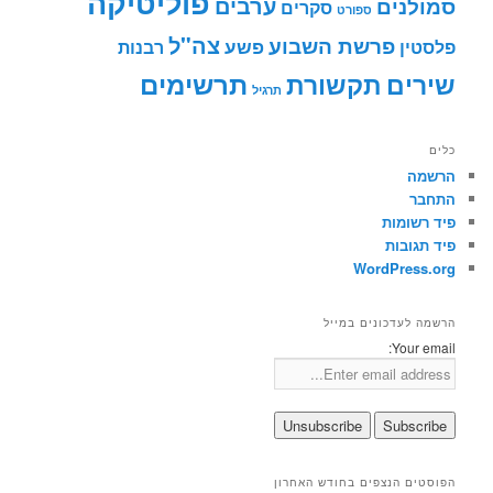
פוליטיקה
ערבים
סמולנים
סקרים
ספורט
צה"ל
פרשת השבוע
פשע
פלסטין
רבנות
תרשימים
שירים
תקשורת
תרגיל
כלים
הרשמה
התחבר
פיד רשומות
פיד תגובות
WordPress.org
הרשמה לעדכונים במייל
Your email:
הפוסטים הנצפים בחודש האחרון