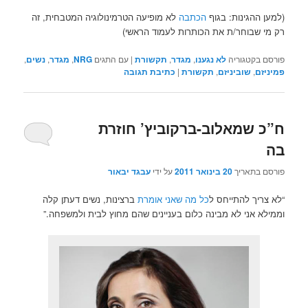
(למען ההגינות: בגוף
הכתבה
לא מופיעה הטרמינולוגיה המטבחית, זה
רק מי שבוחר/ת את הכותרות לעמוד הראשי)
פורסם בקטגוריה
לא נגענו
,
מגדר
,
תקשורת
|
עם התגים
NRG
,
מגדר
,
נשים
,
פמיניזם
,
שוביניזם
,
תקשורת
|
כתיבת תגובה
ח”כ שמאלוב-ברקוביץ’ חוזרת
בה
פורסם בתאריך
20 בינואר 2011
על ידי
עבגד יבאור
“לא צריך להתייחס ל
כל מה שאני אומרת
ברצינות, נשים דעתן קלה
וממילא אני לא מבינה כלום בעניינים שהם מחוץ לבית ולמשפחה.”