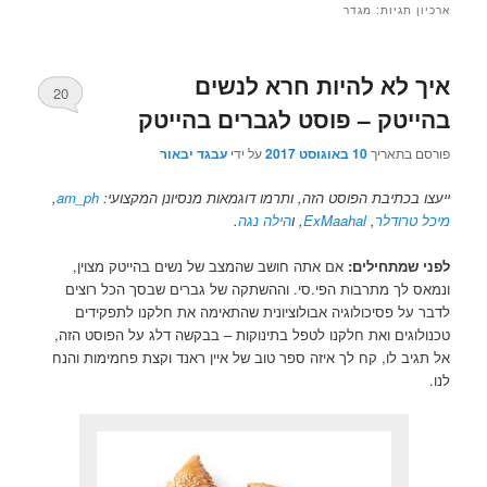
ארכיון תגיות:
מגדר
איך לא להיות חרא לנשים
20
בהייטק – פוסט לגברים בהייטק
פורסם בתאריך
10 באוגוסט 2017
על ידי
עבגד יבאור
ייעצו בכתיבת הפוסט הזה, ותרמו דוגמאות מנסיונן המקצועי:
am_ph
,
מיכל טרודלר
,
ExMaahal
, ו
הילה נגה
.
לפני שמתחילים:
אם אתה חושב שהמצב של נשים בהייטק מצוין,
ונמאס לך מתרבות הפי.סי. וההשתקה של גברים שבסך הכל רוצים
לדבר על פסיכולוגיה אבולוציונית שהתאימה את חלקנו לתפקידים
טכנולוגים ואת חלקנו לטפל בתינוקות – בבקשה דלג על הפוסט הזה,
אל תגיב לו, קח לך איזה ספר טוב של איין ראנד וקצת פחמימות והנח
לנו.