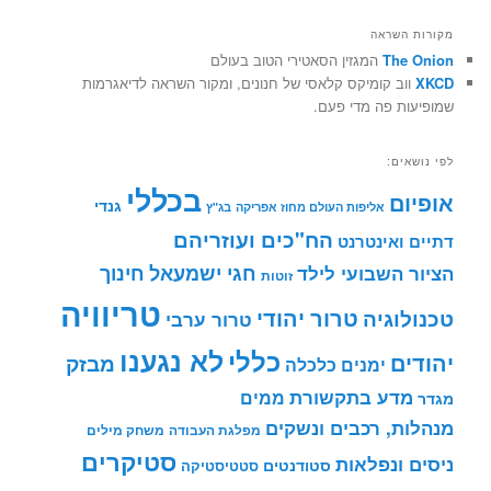
מקורות השראה
The Onion
המגזין הסאטירי הטוב בעולם
XKCD
ווב קומיקס קלאסי של חנונים, ומקור השראה לדיאגרמות
שמופיעות פה מדי פעם.
לפי נושאים:
בכללי
אופיום
גנדי
אליפות העולם מחוז אפריקה
בג"ץ
הח"כים ועוזריהם
דתיים ואינטרנט
חינוך
חגי ישמעאל
הציור השבועי לילד
זוטות
טריוויה
טרור יהודי
טכנולוגיה
טרור ערבי
לא נגענו
כללי
יהודים
מבזק
ימנים
כלכלה
מדע בתקשורת
ממים
מגדר
מנהלות, רכבים ונשקים
מפלגת העבודה
משחק מילים
סטיקרים
ניסים ונפלאות
סטודנטים
סטטיסטיקה