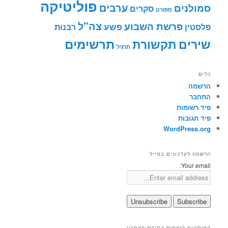
פוליטיקה
ערבים
סמולנים
סקרים
ספורט
צה"ל
פרשת השבוע
פשע
פלסטין
רבנות
תרשימים
שירים
תקשורת
תרגיל
כלים
הרשמה
התחבר
פיד רשומות
פיד תגובות
WordPress.org
הרשמה לעדכונים במייל
Your email:
הפוסטים הנצפים בחודש האחרון