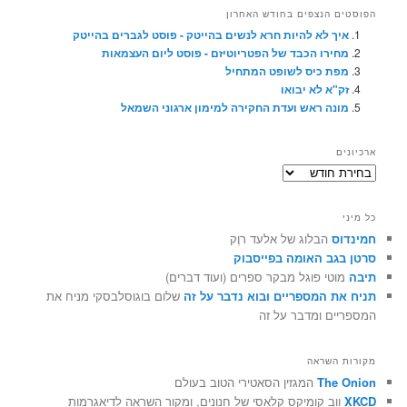
הפוסטים הנצפים בחודש האחרון
איך לא להיות חרא לנשים בהייטק - פוסט לגברים בהייטק
מחירו הכבד של הפטריוטיזם - פוסט ליום העצמאות
מפת כיס לשופט המתחיל
זק"א לא יבואו
מונה ראש ועדת החקירה למימון ארגוני השמאל
ארכיונים
ארכיונים
כל מיני
חמינדוס
הבלוג של אלעד רוֶק
סרטן בגב האומה בפייסבוק
תיבה
מוטי פוגל מבקר ספרים (ועוד דברים)
תניח את המספריים ובוא נדבר על זה
שלום בוגוסלבסקי מניח את
המספריים ומדבר על זה
מקורות השראה
The Onion
המגזין הסאטירי הטוב בעולם
XKCD
ווב קומיקס קלאסי של חנונים, ומקור השראה לדיאגרמות