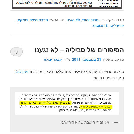
פורסם בקטגוריה
טרור יהודי
,
לא נגענו
|
עם התגים
הדרת נשים
,
טמקא
,
ירושלים
|
2
תגובות
הסיפורים של סביליה – לא נגענו
3
פורסם בתאריך
21 בנובמבר 2011
על ידי
עבגד יבאור
טמקא מראיינים את שני סביליה, שהתעללה בעצור ערבי. ה
ראיון כולו
רצוף פנינים כמו זו:
אני גם די חושבת שהוא היה ערבי