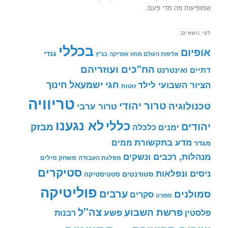
שמופיעות פה מדי פעם.
לפי נושאים:
בכללי
אופיום
גנדי
אליפות העולם מחוז אפריקה
בג"ץ
הח"כים ועוזריהם
דתיים ואינטרנט
חינוך
חגי ישמעאל
הציור השבועי לילד
זוטות
טריוויה
טרור יהודי
טכנולוגיה
טרור ערבי
לא נגענו
כללי
יהודים
מבזק
ימנים
כלכלה
מדע בתקשורת
ממים
מגדר
מנהלות, רכבים ונשקים
מפלגת העבודה
משחק מילים
סטיקרים
ניסים ונפלאות
סטודנטים
סטטיסטיקה
פוליטיקה
ערבים
סמולנים
סקרים
ספורט
צה"ל
פרשת השבוע
פשע
פלסטין
רבנות