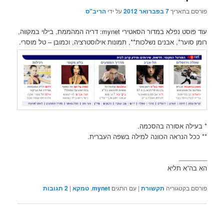
פורסם בתאריך
7 בפברואר 2012
על ידי
הריב"ס
עוד פוסט נפלא במדור הסאטירי mynet: דריה המהממת, בילוי במקווה,
רומן סוער*, אבנים נשלכות**, תמונות אילוסטרציה, וכמובן – טל מוסרי.
* בעילה אסורה בהסכמה.
** ככל הנראה הכוונה למילה בשפה העברית.
________
הא בה”א תליא
פורסם בקטגוריה
תקשורת
|
עם התגים
mynet
,
טמקא
|
2
תגובות