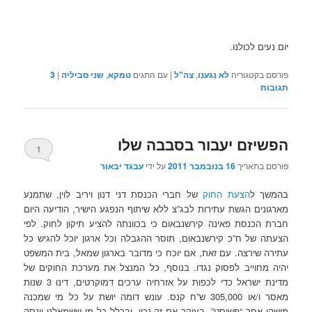
יום נעים לכולנו.
פורסם בקטגוריה
לא נגענו
,
צה"ל
|
עם התגים
טמקא
,
שני סביליה
|
3
תגובות
הפשיזם יעבור בסבבה שלו
1
פורסם בתאריך
16 בנובמבר 2011
על ידי
עבגד יבאור
בהמשך ל
הצעת החוק
של חברי הכנסת דני דנון ויריב לוין, שתמנע
מארגונים הגשת עתירות לבג”צ ללא שיתוף הנפגע הישיר, הודיעה היום
חברת הכנסת פאינה קירשנבאום כי בכוונתה להציע תיקון לחוק. לפי
הצעתה של ח”כ קירשנבאום, תוסר ההגבלה וכל ארגון יוכל להגיש כל
עתירה שירצה. עם זאת, אם יוכח כי מדובר בארגון שמאל, בית המשפט
יהיה מחוייב לפסוק נגדו. בנוסף, כל המנצל את מערכת החוקים של
מדינת ישראל כדי לכפות על אזרחיה ערכים דמוקרטים, דינו 3 שנות
מאסר ו/או 305,000 ש”ח קנס. עונש דומה יושת על כל מי שמכנה
מישהו אחר “פשיסט”, בעיקר אם זה נכון, ובכלל כל מי ששמאלני וינסה