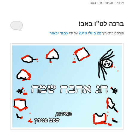
ארכיון תגיות:
ט”ו באב
ברכה לט”ו באב!
פורסם בתאריך
22 ביולי 2013
על ידי
עבגד יבאור