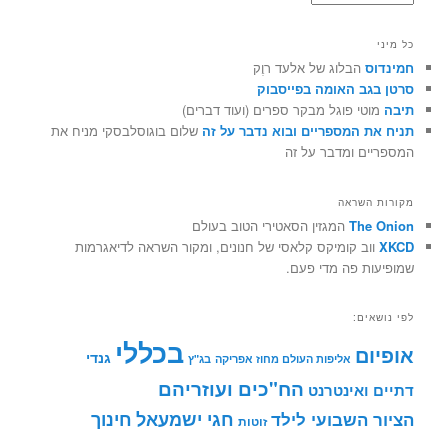
כל מיני
חמינדוס
הבלוג של אלעד רוֶק
סרטן בגב האומה בפייסבוק
תיבה
מוטי פוגל מבקר ספרים (ועוד דברים)
תניח את המספריים ובוא נדבר על זה
שלום בוגוסלבסקי מניח את
המספריים ומדבר על זה
מקורות השראה
The Onion
המגזין הסאטירי הטוב בעולם
XKCD
ווב קומיקס קלאסי של חנונים, ומקור השראה לדיאגרמות
שמופיעות פה מדי פעם.
לפי נושאים:
בכללי
אופיום
גנדי
אליפות העולם מחוז אפריקה
בג"ץ
הח"כים ועוזריהם
דתיים ואינטרנט
חינוך
חגי ישמעאל
הציור השבועי לילד
זוטות