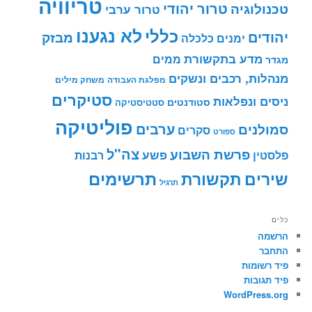
טריוויה
טרור יהודי
טכנולוגיה
טרור ערבי
לא נגענו
כללי
יהודים
מבזק
ימנים
כלכלה
מדע בתקשורת
ממים
מגדר
מנהלות, רכבים ונשקים
מפלגת העבודה
משחק מילים
סטיקרים
ניסים ונפלאות
סטודנטים
סטטיסטיקה
פוליטיקה
ערבים
סמולנים
סקרים
ספורט
צה"ל
פרשת השבוע
פשע
פלסטין
רבנות
תרשימים
שירים
תקשורת
תרגיל
כלים
הרשמה
התחבר
פיד רשומות
פיד תגובות
WordPress.org