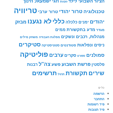
חינוך
חגי ישמעאל
הציור השבועי לילד
זוטות
טריוויה
טרור יהודי
טכנולוגיה
טרור ערבי
לא נגענו
כללי
יהודים
מבזק
ימנים
כלכלה
מדע בתקשורת
ממים
מגדר
מנהלות, רכבים ונשקים
מפלגת העבודה
משחק מילים
סטיקרים
ניסים ונפלאות
סטודנטים
סטטיסטיקה
פוליטיקה
ערבים
סמולנים
סקרים
ספורט
צה"ל
פרשת השבוע
פשע
פלסטין
רבנות
תרשימים
שירים
תקשורת
תרגיל
כלים
הרשמה
התחבר
פיד רשומות
פיד תגובות