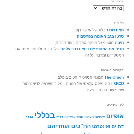
ארכיונים
ארכיונים
כל מיני
חמינדוס
הבלוג של אלעד רוֶק
סרטן בגב האומה בפייסבוק
תיבה
מוטי פוגל מבקר ספרים (ועוד דברים)
תניח את המספריים ובוא נדבר על זה
שלום בוגוסלבסקי מניח את
המספריים ומדבר על זה
מקורות השראה
The Onion
המגזין הסאטירי הטוב בעולם
XKCD
ווב קומיקס קלאסי של חנונים, ומקור השראה לדיאגרמות
שמופיעות פה מדי פעם.
לפי נושאים:
בכללי
אופיום
גנדי
אליפות העולם מחוז אפריקה
בג"ץ
הח"כים ועוזריהם
דתיים ואינטרנט