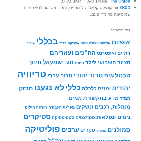
The Onion
המגזין הסאטירי הטוב בעולם
XKCD
ווב קומיקס קלאסי של חנונים, ומקור השראה לדיאגרמות
שמופיעות פה מדי פעם.
לפי נושאים:
בכללי
אופיום
גנדי
אליפות העולם מחוז אפריקה
בג"ץ
הח"כים ועוזריהם
דתיים ואינטרנט
חינוך
חגי ישמעאל
הציור השבועי לילד
זוטות
טריוויה
טרור יהודי
טכנולוגיה
טרור ערבי
לא נגענו
כללי
יהודים
מבזק
ימנים
כלכלה
מדע בתקשורת
ממים
מגדר
מנהלות, רכבים ונשקים
מפלגת העבודה
משחק מילים
סטיקרים
ניסים ונפלאות
סטודנטים
סטטיסטיקה
פוליטיקה
ערבים
סמולנים
סקרים
ספורט
צה"ל
פרשת השבוע
פשע