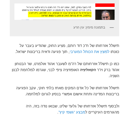
בתמונה מימין: עין הרע
תישלל אזרחותו של ח”כ דוד רותם, מציע החוק, שהודיע בעבר על
כוונתו
לפוצץ את הכותל המערבי
, תוך פגיעה ודאית בריבונות ישראל.
כמו כן תישלל אזרחותם של רה”מ לשעבר אהוד אולמרט, שר הבטחון
אהוד ברק ויו”ר
הקואליציה
האופוזיציה ציפי לבני, שגרמו למלחמת לבנון
השניה.
תישלל אזרחותו של כל אדם המקים מאחז בלתי חוקי, עקב הפגיעה
בריבונות המדינה ותחת אישום אפשרי בנסיון לגרום למלחמה.
ולבסוף תישלל אזרחותו של גלעד שליט, שבואו נודה בזה, היה
מהגורמים העיקריים ל
מבצע “גשמי קיץ”
.