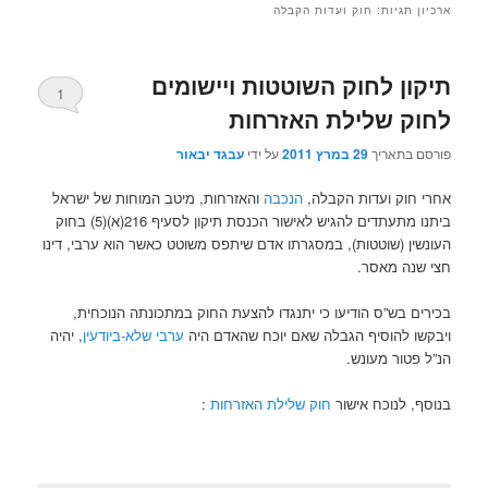
ארכיון תגיות:
חוק ועדות הקבלה
תיקון לחוק השוטטות ויישומים
1
לחוק שלילת האזרחות
פורסם בתאריך
29 במרץ 2011
על ידי
עבגד יבאור
אחרי חוק ועדות הקבלה,
הנכבה
והאזרחות, מיטב המוחות של ישראל
ביתנו מתעתדים להגיש לאישור הכנסת תיקון לסעיף 216(א)(5) בחוק
העונשין (שוטטות), במסגרתו אדם שיתפס משוטט כאשר הוא ערבי, דינו
חצי שנה מאסר.
בכירים בש”ס הודיעו כי יתנגדו להצעת החוק במתכונתה הנוכחית,
ויבקשו להוסיף הגבלה שאם יוכח שהאדם היה
ערבי שלא-ביודעין
, יהיה
הנ”ל פטור מעונש.
בנוסף, לנוכח אישור
חוק שלילת האזרחות
: