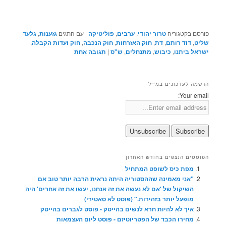
פורסם בקטגוריה
טרור יהודי
,
ערבים
,
פוליטיקה
|
עם התגים
גזענות
,
גלעד
שליט
,
דוד רותם
,
דת
,
חוק האזרחות
,
חוק הנכבה
,
חוק ועדות הקבלה
,
ישראל ביתנו
,
כיבוש
,
מתנחלים
,
ש"ס
|
תגובה
אחת
הרשמה לעדכונים במייל
Your email:
הפוסטים הנצפים בחודש האחרון
מפת כיס לשופט המתחיל
"אני מאמינה שההסטוריה היתה נראית הרבה יותר טוב אם
השיקול של 'אם לא נעשה את זה אנחנו, יעשו את זה אחרים' היה
מופעל יותר בזהירות." (פוסט לא סאטירי)
איך לא להיות חרא לנשים בהייטק - פוסט לגברים בהייטק
מחירו הכבד של הפטריוטיזם - פוסט ליום העצמאות