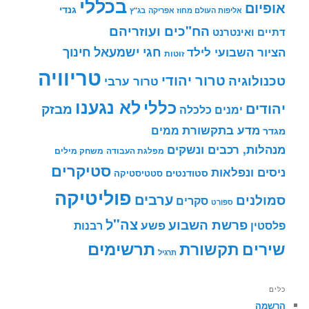
בכללי
אופיום
גנדי
אליפות העולם מחוז אפריקה
בג"ץ
הח"כים ועוזריהם
דתיים ואינטרנט
חינוך
חגי ישמעאל
הציור השבועי לילד
זוטות
טריוויה
טרור יהודי
טכנולוגיה
טרור ערבי
לא נגענו
כללי
יהודים
מבזק
ימנים
כלכלה
מדע בתקשורת
ממים
מגדר
מנהלות, רכבים ונשקים
מפלגת העבודה
משחק מילים
סטיקרים
ניסים ונפלאות
סטודנטים
סטטיסטיקה
פוליטיקה
ערבים
סמולנים
סקרים
ספורט
צה"ל
פרשת השבוע
פשע
פלסטין
רבנות
תרשימים
שירים
תקשורת
תרגיל
כלים
הרשמה