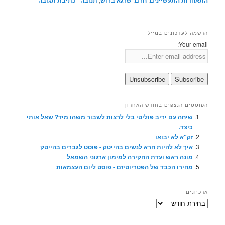
התאחדות התעשיינים
חרם
שרגא ברוש
תנובה
כתיבת תגובה
הרשמה לעדכונים במייל
Your email:
הפוסטים הנצפים בחודש האחרון
שיחה עם יריב פוליטי בלי לרצות לשבור משהו מיד? שאל אותי
כיצד.
זק"א לא יבואו
איך לא להיות חרא לנשים בהייטק - פוסט לגברים בהייטק
מונה ראש ועדת החקירה למימון ארגוני השמאל
מחירו הכבד של הפטריוטיזם - פוסט ליום העצמאות
ארכיונים
ארכיונים