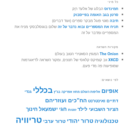
כל מיני
חמינדוס
הבלוג של אלעד רוֶק
סרטן בגב האומה בפייסבוק
תיבה
מוטי פוגל מבקר ספרים (ועוד דברים)
תניח את המספריים ובוא נדבר על זה
שלום בוגוסלבסקי מניח את
המספריים ומדבר על זה
מקורות השראה
The Onion
המגזין הסאטירי הטוב בעולם
XKCD
ווב קומיקס קלאסי של חנונים, ומקור השראה לדיאגרמות
שמופיעות פה מדי פעם.
לפי נושאים:
בכללי
אופיום
גנדי
אליפות העולם מחוז אפריקה
בג"ץ
הח"כים ועוזריהם
דתיים ואינטרנט
חינוך
חגי ישמעאל
הציור השבועי לילד
זוטות
טריוויה
טרור יהודי
טכנולוגיה
טרור ערבי