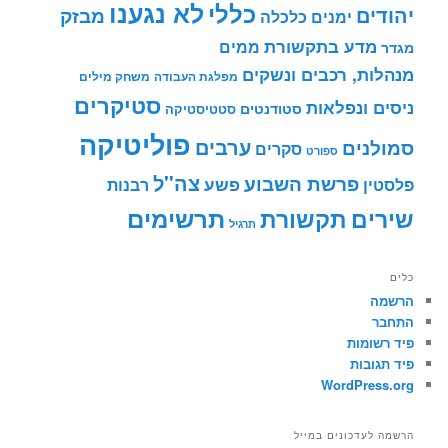
לא נגענו
כללי
יהודים
מבזק
ימנים
כלכלה
מדע בתקשורת
ממים
מגדר
מנהלות, רכבים ונשקים
מפלגת העבודה
משחק מילים
סטיקרים
ניסים ונפלאות
סטודנטים
סטטיסטיקה
פוליטיקה
ערבים
סמולנים
סקרים
ספורט
צה"ל
פרשת השבוע
פשע
פלסטין
רבנות
תרשימים
שירים
תקשורת
תרגיל
כלים
הרשמה
התחבר
פיד רשומות
פיד תגובות
WordPress.org
הרשמה לעדכונים במייל