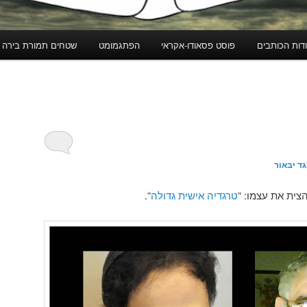
דות הכותבים
פוסט פסאודו-אקראי
הפתגמומט
שטחים תמורת בירה
ד יבאור
צית את עצמו: “
טרגדיה אישית גדולה
“.