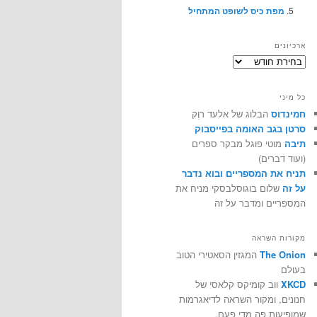
מפת כיס לשופט המתחיל
ארכיונים
ארכיונים
כל מיני
חמינדוס
הבלוג של אלעד רוֶק
סרטן בגב האומה בפייסבוק
תיבה
מוטי פוגל מבקר ספרים
(ועוד דברים)
תניח את המספריים ובוא נדבר
על זה
שלום בוגוסלבסקי מניח את
המספריים ומדבר על זה
מקורות השראה
The Onion
המגזין הסאטירי הטוב
בעולם
XKCD
ווב קומיקס קלאסי של
חנונים, ומקור השראה לדיאגרמות
שמופיעות פה מדי פעם.