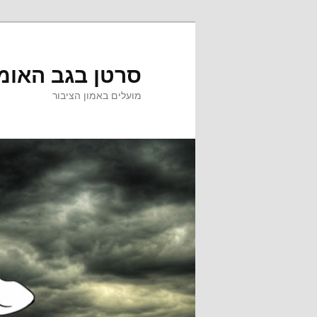
לדלג
לדלג
לתוכן
לתוכן
המשני
סרטן בגב האומ
מועלים באמון הציבור