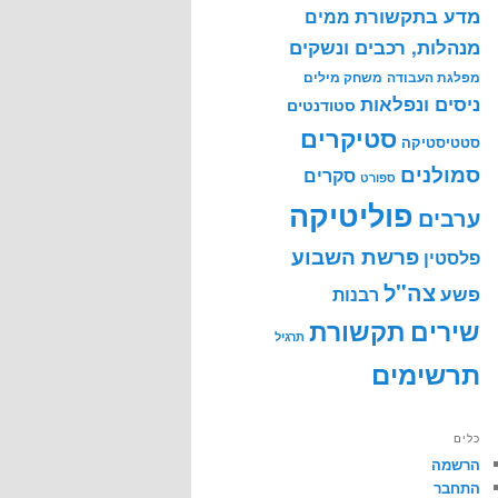
מדע בתקשורת
ממים
מנהלות, רכבים ונשקים
מפלגת העבודה
משחק מילים
ניסים ונפלאות
סטודנטים
סטיקרים
סטטיסטיקה
סמולנים
סקרים
ספורט
פוליטיקה
ערבים
פרשת השבוע
פלסטין
צה"ל
פשע
רבנות
שירים
תקשורת
תרגיל
תרשימים
כלים
הרשמה
התחבר