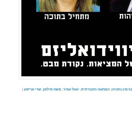
נימין נתניהו
,
המחאה החברתית
,
יגאל עמיר
,
משה סילמן
,
שרי אריסון
|