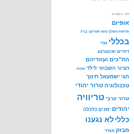
לפי נושאים:
אופיום
אליפות העולם מחוז אפריקה
בג"ץ
בכללי
גנדי
דתיים ואינטרנט
הח"כים ועוזריהם
הציור השבועי לילד
זוטות
חינוך
חגי ישמעאל
טרור יהודי
טכנולוגיה
טריוויה
טרור ערבי
יהודים
ימנים
כלכלה
לא נגענו
כללי
מבזק
מגדר