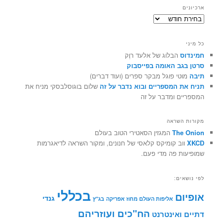
ארכיונים
ארכיונים
כל מיני
חמינדוס
הבלוג של אלעד רוֶק
סרטן בגב האומה בפייסבוק
תיבה
מוטי פוגל מבקר ספרים (ועוד דברים)
תניח את המספריים ובוא נדבר על זה
שלום בוגוסלבסקי מניח את
המספריים ומדבר על זה
מקורות השראה
The Onion
המגזין הסאטירי הטוב בעולם
XKCD
ווב קומיקס קלאסי של חנונים, ומקור השראה לדיאגרמות
שמופיעות פה מדי פעם.
לפי נושאים:
בכללי
אופיום
גנדי
אליפות העולם מחוז אפריקה
בג"ץ
הח"כים ועוזריהם
דתיים ואינטרנט