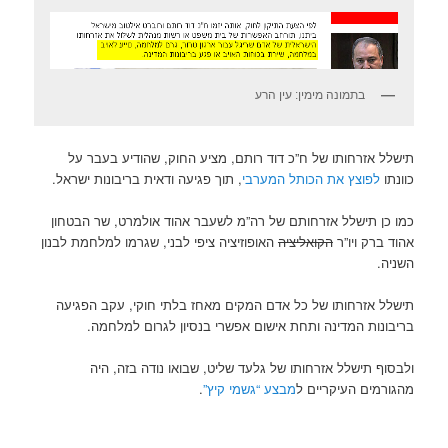
בתמונה מימין: עין הרע
תישלל אזרחותו של ח”כ דוד רותם, מציע החוק, שהודיע בעבר על
כוונתו
לפוצץ את הכותל המערבי
, תוך פגיעה ודאית בריבונות ישראל.
כמו כן תישלל אזרחותם של רה”מ לשעבר אהוד אולמרט, שר הבטחון
אהוד ברק ויו”ר
הקואליציה
האופוזיציה ציפי לבני, שגרמו למלחמת לבנון
השניה.
תישלל אזרחותו של כל אדם המקים מאחז בלתי חוקי, עקב הפגיעה
בריבונות המדינה ותחת אישום אפשרי בנסיון לגרום למלחמה.
ולבסוף תישלל אזרחותו של גלעד שליט, שבואו נודה בזה, היה
מהגורמים העיקריים ל
מבצע “גשמי קיץ”
.