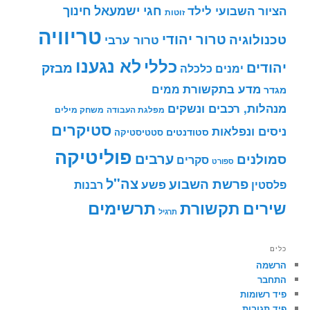
חינוך
חגי ישמעאל
הציור השבועי לילד
זוטות
טריוויה
טרור יהודי
טכנולוגיה
טרור ערבי
לא נגענו
כללי
יהודים
מבזק
ימנים
כלכלה
מדע בתקשורת
ממים
מגדר
מנהלות, רכבים ונשקים
מפלגת העבודה
משחק מילים
סטיקרים
ניסים ונפלאות
סטודנטים
סטטיסטיקה
פוליטיקה
ערבים
סמולנים
סקרים
ספורט
צה"ל
פרשת השבוע
פשע
פלסטין
רבנות
תרשימים
שירים
תקשורת
תרגיל
כלים
הרשמה
התחבר
פיד רשומות
פיד תגובות