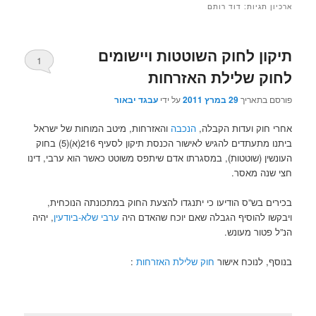
ארכיון תגיות:
דוד רותם
תיקון לחוק השוטטות ויישומים
1
לחוק שלילת האזרחות
פורסם בתאריך
29 במרץ 2011
על ידי
עבגד יבאור
אחרי חוק ועדות הקבלה,
הנכבה
והאזרחות, מיטב המוחות של ישראל
ביתנו מתעתדים להגיש לאישור הכנסת תיקון לסעיף 216(א)(5) בחוק
העונשין (שוטטות), במסגרתו אדם שיתפס משוטט כאשר הוא ערבי, דינו
חצי שנה מאסר.
בכירים בש”ס הודיעו כי יתנגדו להצעת החוק במתכונתה הנוכחית,
ויבקשו להוסיף הגבלה שאם יוכח שהאדם היה
ערבי שלא-ביודעין
, יהיה
הנ”ל פטור מעונש.
בנוסף, לנוכח אישור
חוק שלילת האזרחות
: