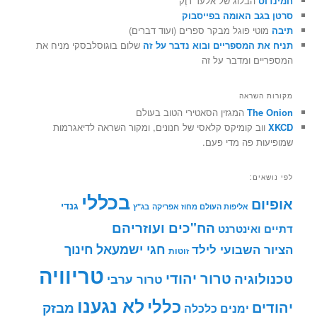
חמינדוס
הבלוג של אלעד רוֶק
סרטן בגב האומה בפייסבוק
תיבה
מוטי פוגל מבקר ספרים (ועוד דברים)
תניח את המספריים ובוא נדבר על זה
שלום בוגוסלבסקי מניח את
המספריים ומדבר על זה
מקורות השראה
The Onion
המגזין הסאטירי הטוב בעולם
XKCD
ווב קומיקס קלאסי של חנונים, ומקור השראה לדיאגרמות
שמופיעות פה מדי פעם.
לפי נושאים:
בכללי
אופיום
גנדי
אליפות העולם מחוז אפריקה
בג"ץ
הח"כים ועוזריהם
דתיים ואינטרנט
חינוך
חגי ישמעאל
הציור השבועי לילד
זוטות
טריוויה
טרור יהודי
טכנולוגיה
טרור ערבי
לא נגענו
כללי
יהודים
מבזק
ימנים
כלכלה