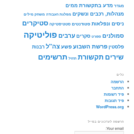
מדע בתקשורת
ממים
מגדר
מנהלות, רכבים ונשקים
מפלגת העבודה
משחק מילים
סטיקרים
ניסים ונפלאות
סטודנטים
סטטיסטיקה
פוליטיקה
ערבים
סמולנים
סקרים
ספורט
צה"ל
פרשת השבוע
פשע
פלסטין
רבנות
תרשימים
שירים
תקשורת
תרגיל
כלים
הרשמה
התחבר
פיד רשומות
פיד תגובות
WordPress.org
הרשמה לעדכונים במייל
Your email: