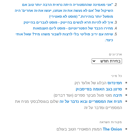
"אני מאמינה שההסטוריה היתה נראית הרבה יותר טוב אם
השיקול של 'אם לא נעשה את זה אנחנו, יעשו את זה אחרים' היה
מופעל יותר בזהירות." (פוסט לא סאטירי)
איך לא להיות חרא לנשים בהייטק - פוסט לגברים בהייטק
מחירו הכבד של הפטריוטיזם - פוסט ליום העצמאות
שיחה עם יריב פוליטי בלי לרצות לשבור משהו מיד? שאל אותי
כיצד.
ארכיונים
ארכיונים
כל מיני
חמינדוס
הבלוג של אלעד רוֶק
סרטן בגב האומה בפייסבוק
תיבה
מוטי פוגל מבקר ספרים (ועוד דברים)
תניח את המספריים ובוא נדבר על זה
שלום בוגוסלבסקי מניח את
המספריים ומדבר על זה
מקורות השראה
The Onion
המגזין הסאטירי הטוב בעולם