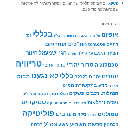
XKCD
ווב קומיקס קלאסי של חנונים, ומקור השראה לדיאגרמות
שמופיעות פה מדי פעם.
לפי נושאים:
בכללי
אופיום
גנדי
אליפות העולם מחוז אפריקה
בג"ץ
הח"כים ועוזריהם
דתיים ואינטרנט
חינוך
חגי ישמעאל
הציור השבועי לילד
זוטות
טריוויה
טרור יהודי
טכנולוגיה
טרור ערבי
לא נגענו
כללי
יהודים
מבזק
ימנים
כלכלה
מדע בתקשורת
ממים
מגדר
מנהלות, רכבים ונשקים
מפלגת העבודה
משחק מילים
סטיקרים
ניסים ונפלאות
סטודנטים
סטטיסטיקה
פוליטיקה
ערבים
סמולנים
סקרים
ספורט
צה"ל
פרשת השבוע
פשע
פלסטין
רבנות