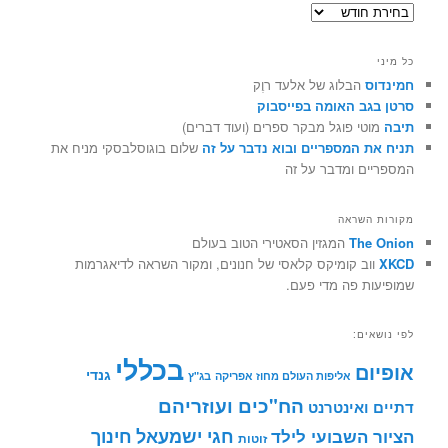
ארכיונים
כל מיני
חמינדוס
הבלוג של אלעד רוֶק
סרטן בגב האומה בפייסבוק
תיבה
מוטי פוגל מבקר ספרים (ועוד דברים)
תניח את המספריים ובוא נדבר על זה
שלום בוגוסלבסקי מניח את
המספריים ומדבר על זה
מקורות השראה
The Onion
המגזין הסאטירי הטוב בעולם
XKCD
ווב קומיקס קלאסי של חנונים, ומקור השראה לדיאגרמות
שמופיעות פה מדי פעם.
לפי נושאים:
בכללי
אופיום
גנדי
אליפות העולם מחוז אפריקה
בג"ץ
הח"כים ועוזריהם
דתיים ואינטרנט
חינוך
חגי ישמעאל
הציור השבועי לילד
זוטות