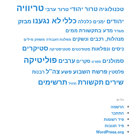
טריוויה
טרור יהודי
טכנולוגיה
טרור ערבי
לא נגענו
כללי
יהודים
מבזק
ימנים
כלכלה
מדע בתקשורת
ממים
מגדר
מנהלות, רכבים ונשקים
מפלגת העבודה
משחק מילים
סטיקרים
ניסים ונפלאות
סטודנטים
סטטיסטיקה
פוליטיקה
ערבים
סמולנים
סקרים
ספורט
צה"ל
פרשת השבוע
פשע
פלסטין
רבנות
תרשימים
שירים
תקשורת
תרגיל
כלים
הרשמה
התחבר
פיד רשומות
פיד תגובות
WordPress.org