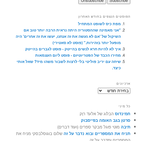
הפוסטים הנצפים בחודש האחרון
מפת כיס לשופט המתחיל
"אני מאמינה שההסטוריה היתה נראית הרבה יותר טוב אם
השיקול של 'אם לא נעשה את זה אנחנו, יעשו את זה אחרים' היה
מופעל יותר בזהירות." (פוסט לא סאטירי)
איך לא להיות חרא לנשים בהייטק - פוסט לגברים בהייטק
מחירו הכבד של הפטריוטיזם - פוסט ליום העצמאות
שיחה עם יריב פוליטי בלי לרצות לשבור משהו מיד? שאל אותי
כיצד.
ארכיונים
ארכיונים
כל מיני
חמינדוס
הבלוג של אלעד רוֶק
סרטן בגב האומה בפייסבוק
תיבה
מוטי פוגל מבקר ספרים (ועוד דברים)
תניח את המספריים ובוא נדבר על זה
שלום בוגוסלבסקי מניח את
המספריים ומדבר על זה