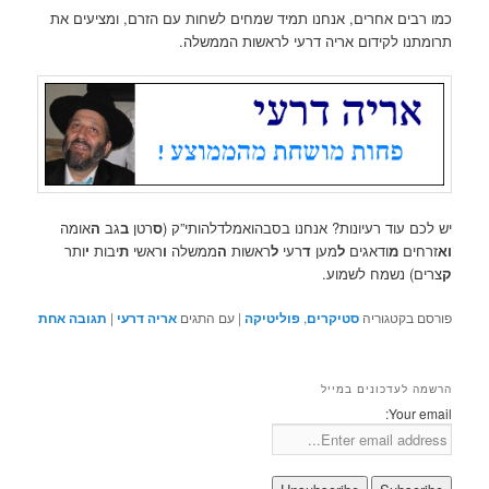
כמו רבים אחרים, אנחנו תמיד שמחים לשחות עם הזרם, ומציעים את
תרומתנו לקידום אריה דרעי לראשות הממשלה.
יש לכם עוד רעיונות? אנחנו בסבהואמלדלהותי”ק (
ס
רטן
ב
גב
ה
אומה
וא
זרחים
מ
ודאגים
ל
מען
ד
רעי
ל
ראשות
ה
ממשלה
ו
ראשי
ת
יבות
י
ותר
ק
צרים) נשמח לשמוע.
פורסם בקטגוריה
סטיקרים
,
פוליטיקה
|
עם התגים
אריה דרעי
|
תגובה
אחת
הרשמה לעדכונים במייל
Your email: