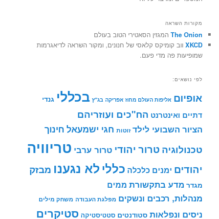
מקורות השראה
The Onion
המגזין הסאטירי הטוב בעולם
XKCD
ווב קומיקס קלאסי של חנונים, ומקור השראה לדיאגרמות
שמופיעות פה מדי פעם.
לפי נושאים:
בכללי
אופיום
גנדי
אליפות העולם מחוז אפריקה
בג"ץ
הח"כים ועוזריהם
דתיים ואינטרנט
חינוך
חגי ישמעאל
הציור השבועי לילד
זוטות
טריוויה
טרור יהודי
טכנולוגיה
טרור ערבי
לא נגענו
כללי
יהודים
מבזק
ימנים
כלכלה
מדע בתקשורת
ממים
מגדר
מנהלות, רכבים ונשקים
מפלגת העבודה
משחק מילים
סטיקרים
ניסים ונפלאות
סטודנטים
סטטיסטיקה