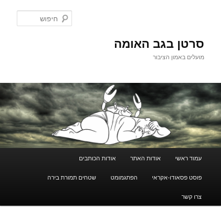
לדלג
לתוכן
חיפוש
סרטן בגב האומה
מועלים באמון הציבור
תפריט
עמוד ראשי
אודות האתר
אודות הכותבים
ראשי
פוסט פסאודו-אקראי
הפתגמומט
שטחים תמורת בירה
צרו קשר