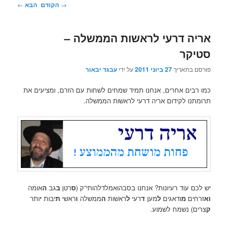
ניווט
→
הקודם
הבא
←
בפוסטים
אריה דרעי לראשות הממשלה –
סטיקר
פורסם בתאריך
27 ביוני 2011
על ידי
עבגד יבאור
כמו רבים אחרים, אנחנו תמיד שמחים לשחות עם הזרם, ומציעים את
תרומתנו לקידום אריה דרעי לראשות הממשלה.
יש לכם עוד רעיונות? אנחנו בסבהואמלדלהותי”ק (
ס
רטן
ב
גב
ה
אומה
וא
זרחים
מ
ודאגים
ל
מען
ד
רעי
ל
ראשות
ה
ממשלה
ו
ראשי
ת
יבות
י
ותר
ק
צרים) נשמח לשמוע.