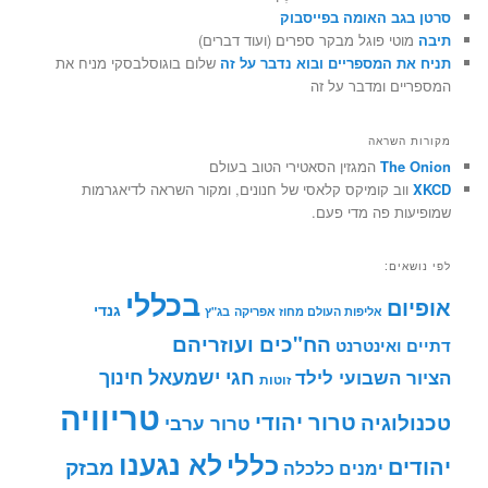
סרטן בגב האומה בפייסבוק
תיבה
מוטי פוגל מבקר ספרים (ועוד דברים)
תניח את המספריים ובוא נדבר על זה
שלום בוגוסלבסקי מניח את
המספריים ומדבר על זה
מקורות השראה
The Onion
המגזין הסאטירי הטוב בעולם
XKCD
ווב קומיקס קלאסי של חנונים, ומקור השראה לדיאגרמות
שמופיעות פה מדי פעם.
לפי נושאים:
בכללי
אופיום
גנדי
אליפות העולם מחוז אפריקה
בג"ץ
הח"כים ועוזריהם
דתיים ואינטרנט
חינוך
חגי ישמעאל
הציור השבועי לילד
זוטות
טריוויה
טרור יהודי
טכנולוגיה
טרור ערבי
לא נגענו
כללי
יהודים
מבזק
ימנים
כלכלה