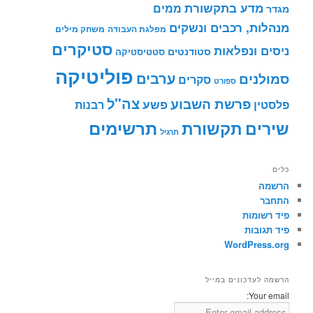
מדע בתקשורת
ממים
מגדר
מנהלות, רכבים ונשקים
מפלגת העבודה
משחק מילים
סטיקרים
ניסים ונפלאות
סטודנטים
סטטיסטיקה
פוליטיקה
ערבים
סמולנים
סקרים
ספורט
צה"ל
פרשת השבוע
פשע
פלסטין
רבנות
תרשימים
שירים
תקשורת
תרגיל
כלים
הרשמה
התחבר
פיד רשומות
פיד תגובות
WordPress.org
הרשמה לעדכונים במייל
Your email: