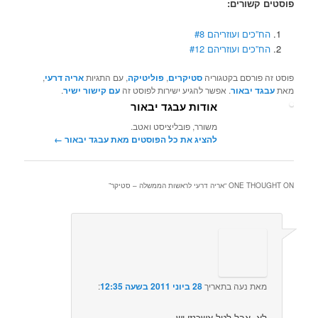
פוסטים קשורים:
הח”כים ועוזריהם #8
הח”כים ועוזריהם #12
פוסט זה פורסם בקטגוריה
סטיקרים
,
פוליטיקה
, עם התגיות
אריה דרעי
,
מאת
עבגד יבאור
. אפשר להגיע ישירות לפוסט זה
עם קישור ישיר
.
אודות עבגד יבאור
משורר, פובליציסט ואטב.
להציג את כל הפוסטים מאת עבגד יבאור‏
←
ONE THOUGHT ON “
אריה דרעי לראשות הממשלה – סטיקר
”
מאת
נעה
בתאריך
28 ביוני 2011 בשעה 12:35
:‏
לא, אבל לטל אשכנזי יש