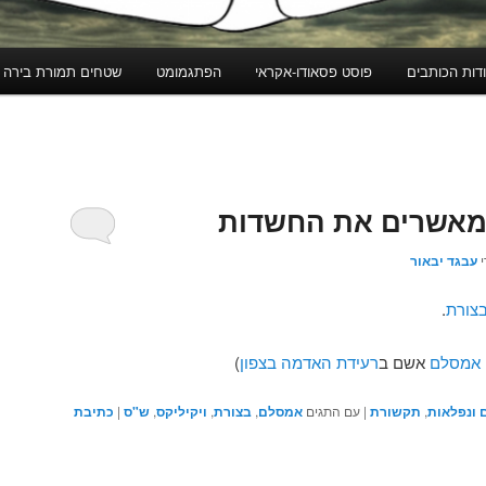
דות הכותבים
פוסט פסאודו-אקראי
הפתגמומט
שטחים תמורת בירה
 מאשרים את החשדות
י
עבגד יבאור
צורת
.
 אמסלם
אשם ב
רעידת האדמה
בצפון
)
ם ונפלאות
,
תקשורת
|
עם התגים
אמסלם
,
בצורת
,
ויקיליקס
,
ש"ס
|
כתיבת