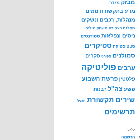
מבזק
מגדר
מדע בתקשורת
ממים
מנהלות, רכבים ונשקים
מפלגת העבודה
משחק מילים
ניסים ונפלאות
סטודנטים
סטיקרים
סטטיסטיקה
סמולנים
סקרים
ספורט
פוליטיקה
ערבים
פרשת השבוע
פלסטין
צה"ל
פשע
רבנות
שירים
תקשורת
תרגיל
תרשימים
כלים
הרשמה