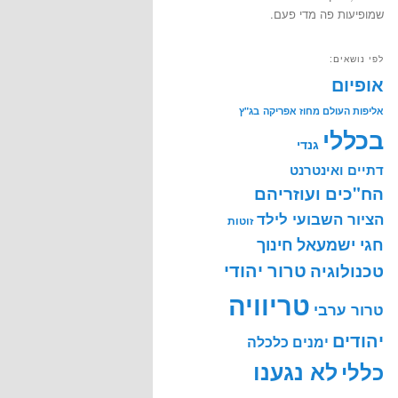
שמופיעות פה מדי פעם.
לפי נושאים:
אופיום
אליפות העולם מחוז אפריקה
בג"ץ
בכללי
גנדי
דתיים ואינטרנט
הח"כים ועוזריהם
הציור השבועי לילד
זוטות
חינוך
חגי ישמעאל
טרור יהודי
טכנולוגיה
טריוויה
טרור ערבי
יהודים
ימנים
כלכלה
לא נגענו
כללי