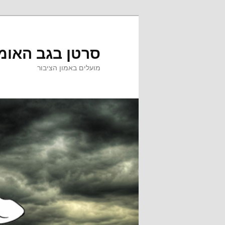
לדלג
לדלג
לתוכן
לתוכן
המשני
סרטן בגב האומ
מועלים באמון הציבור