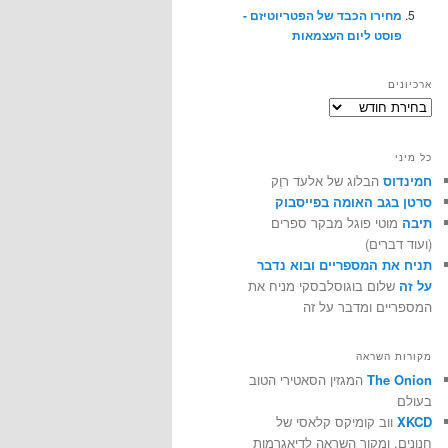
מחירו הכבד של הפטריוטיזם -
פוסט ליום העצמאות
ארכיונים
ארכיונים
כל מיני
חמינדוס
הבלוג של אלעד רוֶק
סרטן בגב האומה בפייסבוק
תיבה
מוטי פוגל מבקר ספרים
(ועוד דברים)
תניח את המספריים ובוא נדבר
על זה
שלום בוגוסלבסקי מניח את
המספריים ומדבר על זה
מקורות השראה
The Onion
המגזין הסאטירי הטוב
בעולם
XKCD
ווב קומיקס קלאסי של
חנונים, ומקור השראה לדיאגרמות