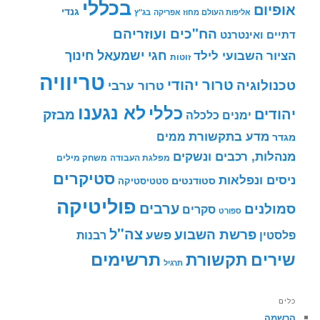
בכללי
אופיום
גנדי
אליפות העולם מחוז אפריקה
בג"ץ
הח"כים ועוזריהם
דתיים ואינטרנט
חינוך
חגי ישמעאל
הציור השבועי לילד
זוטות
טריוויה
טרור יהודי
טכנולוגיה
טרור ערבי
לא נגענו
כללי
יהודים
מבזק
ימנים
כלכלה
מדע בתקשורת
ממים
מגדר
מנהלות, רכבים ונשקים
מפלגת העבודה
משחק מילים
סטיקרים
ניסים ונפלאות
סטודנטים
סטטיסטיקה
פוליטיקה
ערבים
סמולנים
סקרים
ספורט
צה"ל
פרשת השבוע
פשע
פלסטין
רבנות
תרשימים
שירים
תקשורת
תרגיל
כלים
הרשמה