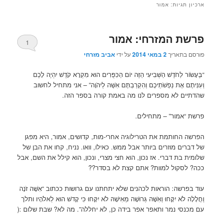
ארכיון תגיות:
אמור
פרשת המזרחי: אמור
1
פורסם בתאריך
2 במאי 2014
על ידי
אביב מזרחי
“בֶּעָשׂוֹר לַחֹדֶשׁ הַשְּׁבִיעִי הַזֶּה יוֹם הַכִּפֻּרִים הוּא מִקְרָא קֹדֶשׁ יִהְיֶה לָכֶם
וְעִנִּיתֶם אֶת נַפְשֹׁתֵיכֶם וְהִקְרַבְתֶּם אִשֶּׁה לַיהֹוָה” – אני מתחיל לחשוב
שהדתיים לא מספרים לנו מה באמת קורה בספר הזה.
פרשת “אמור” – מתחילים.
הפרשה החותמת את הטרילוגיה אחרי-מות, קדושים, אמור, היא מפגן
של דברים מוזרים ביותר אבל ממש. כאילו, וואו. נניח, קחו את הבן של
שלומית בת דברי. אז נכון, הוא חצי מצרי, ונכון, הוא קילל את השם, אבל
ככה? לסקול למוות? אתם קצת לא בסדר??
עוד בפרשה: הוראות לכהנים שלא יתחתנו עם גרושות ככתוב “אִשָּׁה זֹנָה
וַחֲלָלָה לֹא יִקָּחוּ וְאִשָּׁה גְּרוּשָׁה מֵאִישָׁהּ לֹא יִקָּחוּ כִּי קָדשׁ הוּא לֵאלֹהָיו ותלך
עם מכנסי נמר ותאפר אפר בידה כן, לא יחללה”. מה לא? שבת שלום :(