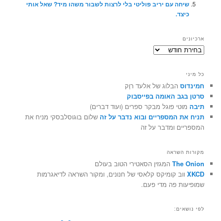
שיחה עם יריב פוליטי בלי לרצות לשבור משהו מיד? שאל אותי
כיצד.
ארכיונים
ארכיונים
כל מיני
חמינדוס
הבלוג של אלעד רוֶק
סרטן בגב האומה בפייסבוק
תיבה
מוטי פוגל מבקר ספרים (ועוד דברים)
תניח את המספריים ובוא נדבר על זה
שלום בוגוסלבסקי מניח את
המספריים ומדבר על זה
מקורות השראה
The Onion
המגזין הסאטירי הטוב בעולם
XKCD
ווב קומיקס קלאסי של חנונים, ומקור השראה לדיאגרמות
שמופיעות פה מדי פעם.
לפי נושאים: