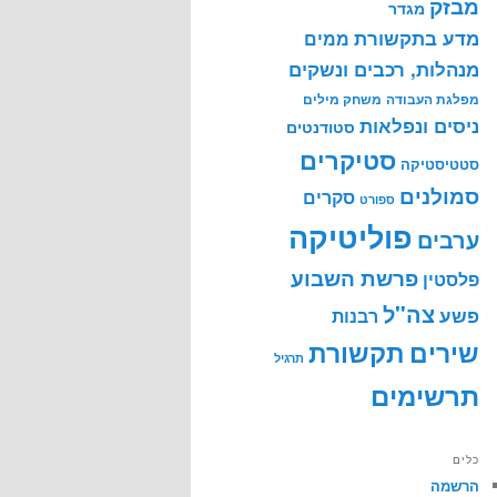
מבזק
מגדר
מדע בתקשורת
ממים
מנהלות, רכבים ונשקים
מפלגת העבודה
משחק מילים
ניסים ונפלאות
סטודנטים
סטיקרים
סטטיסטיקה
סמולנים
סקרים
ספורט
פוליטיקה
ערבים
פרשת השבוע
פלסטין
צה"ל
פשע
רבנות
שירים
תקשורת
תרגיל
תרשימים
כלים
הרשמה