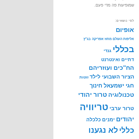
שמופיעות פה מדי פעם.
לפי נושאים:
אופיום
אליפות העולם מחוז אפריקה
בג"ץ
בכללי
גנדי
דתיים ואינטרנט
הח"כים ועוזריהם
הציור השבועי לילד
זוטות
חינוך
חגי ישמעאל
טרור יהודי
טכנולוגיה
טריוויה
טרור ערבי
יהודים
ימנים
כלכלה
לא נגענו
כללי