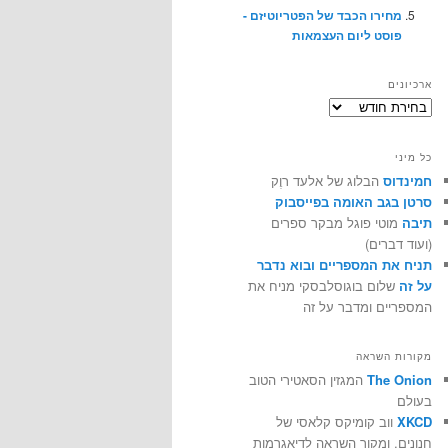
מחירו הכבד של הפטריוטיזם -
פוסט ליום העצמאות
ארכיונים
ארכיונים
כל מיני
חמינדוס
הבלוג של אלעד רוֶק
סרטן בגב האומה בפייסבוק
תיבה
מוטי פוגל מבקר ספרים
(ועוד דברים)
תניח את המספריים ובוא נדבר
על זה
שלום בוגוסלבסקי מניח את
המספריים ומדבר על זה
מקורות השראה
The Onion
המגזין הסאטירי הטוב
בעולם
XKCD
ווב קומיקס קלאסי של
חנונים, ומקור השראה לדיאגרמות