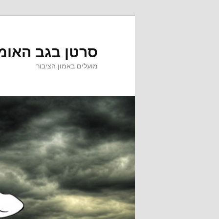
לדלג
לדלג
לתוכן
לתוכן
המשני
סרטן בגב האומ
מועלים באמון הציבור