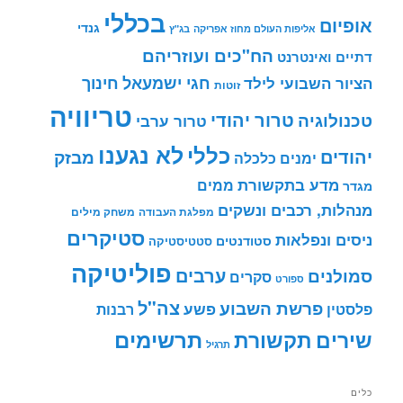
בכללי
אופיום
גנדי
אליפות העולם מחוז אפריקה
בג"ץ
הח"כים ועוזריהם
דתיים ואינטרנט
חינוך
חגי ישמעאל
הציור השבועי לילד
זוטות
טריוויה
טרור יהודי
טכנולוגיה
טרור ערבי
לא נגענו
כללי
יהודים
מבזק
ימנים
כלכלה
מדע בתקשורת
ממים
מגדר
מנהלות, רכבים ונשקים
מפלגת העבודה
משחק מילים
סטיקרים
ניסים ונפלאות
סטודנטים
סטטיסטיקה
פוליטיקה
ערבים
סמולנים
סקרים
ספורט
צה"ל
פרשת השבוע
פשע
פלסטין
רבנות
תרשימים
שירים
תקשורת
תרגיל
כלים