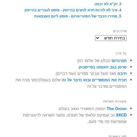
זק"א לא יבואו
איך לא להיות חרא לנשים בהייטק - פוסט לגברים בהייטק
מחירו הכבד של הפטריוטיזם - פוסט ליום העצמאות
ארכיונים
ארכיונים
כל מיני
חמינדוס
הבלוג של אלעד רוֶק
סרטן בגב האומה בפייסבוק
תיבה
מוטי פוגל מבקר ספרים (ועוד דברים)
תניח את המספריים ובוא נדבר על זה
שלום בוגוסלבסקי מניח את
המספריים ומדבר על זה
מקורות השראה
The Onion
המגזין הסאטירי הטוב בעולם
XKCD
ווב קומיקס קלאסי של חנונים, ומקור השראה לדיאגרמות
שמופיעות פה מדי פעם.
לפי נושאים: