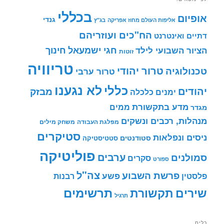
בכללי
אופיום
גנדי
אליפות העולם מחוז אפריקה
בג"ץ
הח"כים ועוזריהם
דתיים ואינטרנט
חינוך
חגי ישמעאל
הציור השבועי לילד
זוטות
טריוויה
טרור יהודי
טכנולוגיה
טרור ערבי
לא נגענו
כללי
יהודים
מבזק
ימנים
כלכלה
מדע בתקשורת
ממים
מגדר
מנהלות, רכבים ונשקים
מפלגת העבודה
משחק מילים
סטיקרים
ניסים ונפלאות
סטודנטים
סטטיסטיקה
פוליטיקה
ערבים
סמולנים
סקרים
ספורט
צה"ל
פרשת השבוע
פשע
פלסטין
רבנות
תרשימים
שירים
תקשורת
תרגיל
כלים