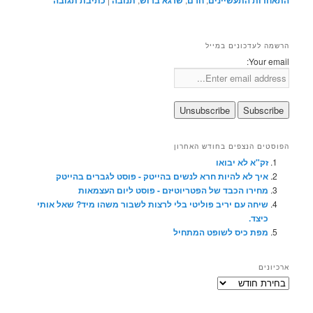
התאחדות התעשיינים
חרם
שרגא ברוש
תנובה
כתיבת תגובה
הרשמה לעדכונים במייל
Your email:
הפוסטים הנצפים בחודש האחרון
זק"א לא יבואו
איך לא להיות חרא לנשים בהייטק - פוסט לגברים בהייטק
מחירו הכבד של הפטריוטיזם - פוסט ליום העצמאות
שיחה עם יריב פוליטי בלי לרצות לשבור משהו מיד? שאל אותי
כיצד.
מפת כיס לשופט המתחיל
ארכיונים
ארכיונים