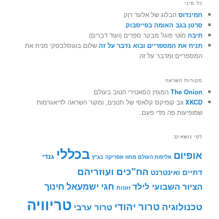
כל מיני
חמינדוס
הבלוג של אלעד רוֶק
סרטן בגב האומה בפייסבוק
תיבה
מוטי פוגל מבקר ספרים (ועוד דברים)
תניח את המספריים ובוא נדבר על זה
שלום בוגוסלבסקי מניח את
המספריים ומדבר על זה
מקורות השראה
The Onion
המגזין הסאטירי הטוב בעולם
XKCD
ווב קומיקס קלאסי של חנונים, ומקור השראה לדיאגרמות
שמופיעות פה מדי פעם.
לפי נושאים:
בכללי
אופיום
גנדי
אליפות העולם מחוז אפריקה
בג"ץ
הח"כים ועוזריהם
דתיים ואינטרנט
חינוך
חגי ישמעאל
הציור השבועי לילד
זוטות
טריוויה
טרור יהודי
טכנולוגיה
טרור ערבי