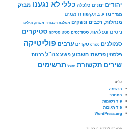
לא נגענו
כללי
יהודים
מבזק
ימנים
כלכלה
מדע בתקשורת
ממים
מגדר
מנהלות, רכבים ונשקים
מפלגת העבודה
משחק מילים
סטיקרים
ניסים ונפלאות
סטודנטים
סטטיסטיקה
פוליטיקה
ערבים
סמולנים
סקרים
ספורט
צה"ל
פרשת השבוע
פשע
פלסטין
רבנות
תרשימים
שירים
תקשורת
תרגיל
כלים
הרשמה
התחבר
פיד רשומות
פיד תגובות
WordPress.org
הרשמה לעדכונים במייל