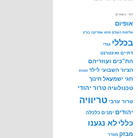
לפי נושאים:
אופיום
אליפות העולם מחוז אפריקה
בג"ץ
בכללי
גנדי
דתיים ואינטרנט
הח"כים ועוזריהם
הציור השבועי לילד
זוטות
חינוך
חגי ישמעאל
טרור יהודי
טכנולוגיה
טריוויה
טרור ערבי
יהודים
ימנים
כלכלה
לא נגענו
כללי
מבזק
מגדר