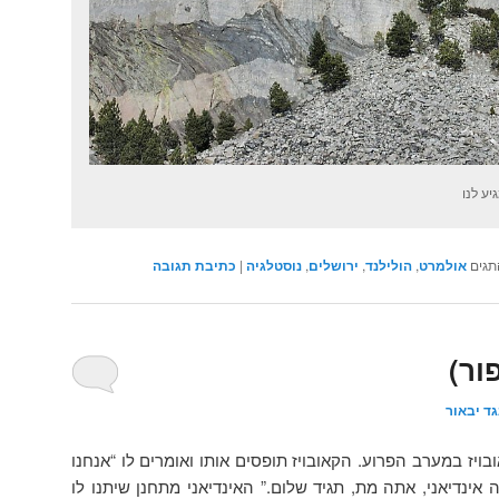
יע לנו
תגים
אולמרט
,
הולילנד
,
ירושלים
,
נוסטלגיה
|
כתיבת תגובה
ור)
ד יבאור
ויז במערב הפרוע. הקאובויז תופסים אותו ואומרים לו “אנחנו
 אינדיאני, אתה מת, תגיד שלום.” האינדיאני מתחנן שיתנו לו