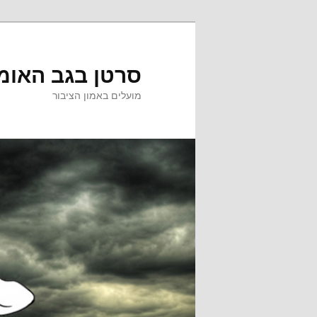
לדלג
לדלג
לתוכן
לתוכן
המשני
סרטן בגב האומ
מועלים באמון הציבור