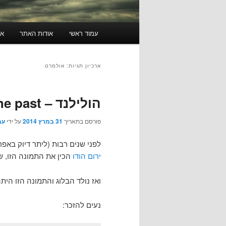
תפריט
עמוד ראשי
אודות האתר
או
ראשי
ארכיון תגיות:
אולמרט
הולילנד – A blast from the past
פורסם בתאריך
31 במרץ 2014
על ידי
עב
לפני שנים רבות (ליתר דיוק באפריל 2010), כשאלוהים עוד היה ילד והבלוג הזה עוד לא
ירום הודו
הכין את התמונה הזו, 
ואז נולד הבלוג והתמונה הזו היתה תמונת ה Header של
נעים להזכר: