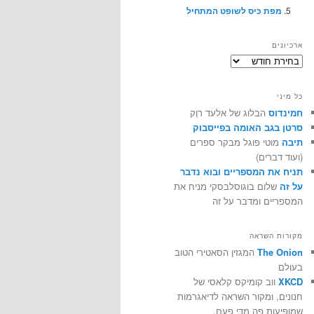
מפת כיס לשופט המתחיל
ארכיונים
ארכיונים
כל מיני
חמינדוס
הבלוג של אלעד רוֶק
סרטן בגב האומה בפייסבוק
תיבה
מוטי פוגל מבקר ספרים
(ועוד דברים)
תניח את המספריים ובוא נדבר
על זה
שלום בוגוסלבסקי מניח את
המספריים ומדבר על זה
מקורות השראה
The Onion
המגזין הסאטירי הטוב
בעולם
XKCD
ווב קומיקס קלאסי של
חנונים, ומקור השראה לדיאגרמות
שמופיעות פה מדי פעם.