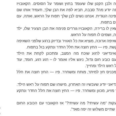
 ולבן הקטן שלו שעומד בחוץ ושומר על הסוסים. הקאובויז
תה יודע מה? סבבה, תביא לפה את הבן שלך, תעמיד אותו שם
נה הנגדית. אנחנו נשים לבן שלך תפוח על הראש, ואתה, עם
ם בתפוח.
ין לו ברירה, הקאובויז גוררים פנימה את הבן הצעיר שלו, ילד
ה, ושמים לו תפוח על הראש.
איפה ארוכה, מוציא את כל האוויר ובדיוק ברגע שלפני השאיפה
. פיו — החץ חוצה את חלל החדר ונתקע בול בתפוח.
האינדיאני לרגע שוכח מה המצב, ומתכונן לקחת את הילד
 כובע חום גדול, ניגש אליו ואומר לו – רגע רגע, חומד, עוד
 ראש הילד ומחייך.
, מכניס חץ למיתר, מותח ומשחרר. פיו — החץ חוצה את חלל
דיאני יודע שעכשיו זה האחרון, מישהו שם תפוח על ראש הילד.
 מזיע, מכוון ומשחרר. פיו — החץ חוצה את חלל החדר ונתקע
עקות “מה עשיתי? מה עשיתי?” אז הקאובוי עם הכובע החום
, שתיים משלוש זה יפה מאד”.