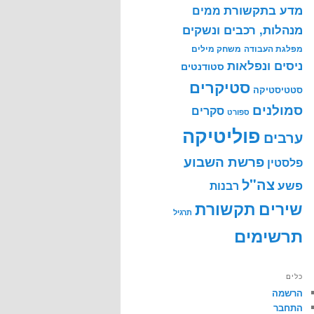
מדע בתקשורת
ממים
מנהלות, רכבים ונשקים
מפלגת העבודה
משחק מילים
ניסים ונפלאות
סטודנטים
סטיקרים
סטטיסטיקה
סמולנים
סקרים
ספורט
פוליטיקה
ערבים
פרשת השבוע
פלסטין
צה"ל
פשע
רבנות
שירים
תקשורת
תרגיל
תרשימים
כלים
הרשמה
התחבר