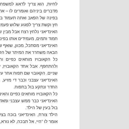
לחיות, הוא צריך לדאוג למשפחה
מדברים ביניהם ואומרים לו – א
בפינה של הפאב ואתה תעמוד בפי
חץ וקשת צריך לפגוע שלוש פעמי
האינדיאני נלחץ רצח אבל מבין שא
חמוד ותמים, מעמידים אותו בפינ
האינדיאני מסתכל, מכוון, שואף ש
הבאה משחרר את המיתר של הקשת
כל הקאובויז מוחאים כפיים ו
ולהתחפף. אבל אחד הקאובויז, עם
שניים. הקאובוי שם תפוח אחר על
האינדיאני עצבני וכבר די מזיע
החדר ונתקע בול בתפוח.
כל הקאובויז מוחאים כפיים והאינ
האינדיאני כבר ממש עצבני ומאד
בול בעין של הילד.
הילד צורח, האינדיאני בוכה בצ
אומר לו “היי, אל תבכה, לא נורא