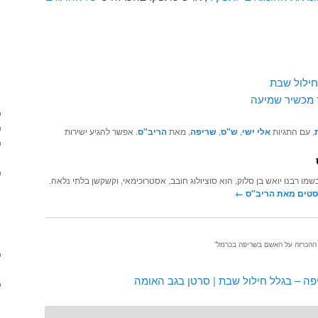
חילול שבת
ך מכשיר שמיעה
, עם התגיות
אלי ישי
,
ש"ס
,
שריפה
, מאת
הריב"ס
. אפשר להגיע ישירות
שמו רבנו יואש בן סלוק, הוא סוציולוג חובב, אסטרוכימאי, וקשקשן בלתי נלאה.
סטים מאת הריב"ס‏
←
ת ההכרזה על האשם בשריפה בכרמל
”
יפה – בגלל חילול שבת | סרטן בגב האומה