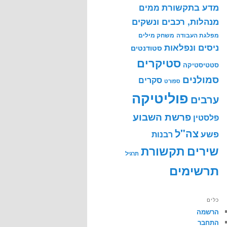
מדע בתקשורת
ממים
מנהלות, רכבים ונשקים
מפלגת העבודה
משחק מילים
ניסים ונפלאות
סטודנטים
סטיקרים
סטטיסטיקה
סמולנים
סקרים
ספורט
פוליטיקה
ערבים
פרשת השבוע
פלסטין
צה"ל
פשע
רבנות
שירים
תקשורת
תרגיל
תרשימים
כלים
הרשמה
התחבר