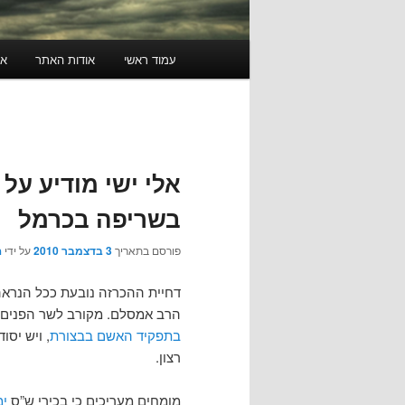
תפריט
עמוד ראשי
אודות האתר
או
ראשי
אלי ישי מודיע על
בשריפה בכרמל
פורסם בתאריך
3 בדצמבר 2010
על ידי
ה
דחיית ההכרזה נובעת ככל הנראה 
הרב אמסלם. מקורב לשר הפנים מ
בתפקיד האשם בבצורת
, ויש יס
רצון.
מומחים מעריכים כי בכירי ש”ס
ימ