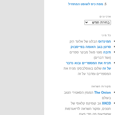
מפת כיס לשופט המתחיל
ארכיונים
ארכיונים
כל מיני
חמינדוס
הבלוג של אלעד רוֶק
סרטן בגב האומה בפייסבוק
תיבה
מוטי פוגל מבקר ספרים
(ועוד דברים)
תניח את המספריים ובוא נדבר
על זה
שלום בוגוסלבסקי מניח את
המספריים ומדבר על זה
מקורות השראה
The Onion
המגזין הסאטירי הטוב
בעולם
XKCD
ווב קומיקס קלאסי של
חנונים, ומקור השראה לדיאגרמות
שמופיעות פה מדי פעם.