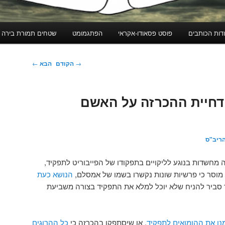
דות הכותבים
פוסט פסאודו-אקראי
הפתגמומט
שטחים תמורת בירה
ניווט
→
הקודם
הבא
←
בפוסטים
 דחיית ההכרזה על האשם
ריב"ס
מחשדות בנוגע לליקויים בתפקודו של הפייבוריט לתפקיד,
וסר כי פרשיות שונות נקשרו בשמו של אמסלם,
הנושא כעת
וד סביר להניח שלא יוכל למלא את התפקיד בצורה משביעת
נו את ההומואים לתפקיד
, או שיסתפקו בהכרזה כי
כל ההרוגים