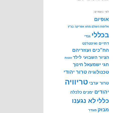
לפי נושאים:
אופיום
אליפות העולם מחוז אפריקה
בג"ץ
בכללי
גנדי
דתיים ואינטרנט
הח"כים ועוזריהם
הציור השבועי לילד
זוטות
חינוך
חגי ישמעאל
טרור יהודי
טכנולוגיה
טריוויה
טרור ערבי
יהודים
ימנים
כלכלה
לא נגענו
כללי
מבזק
מגדר