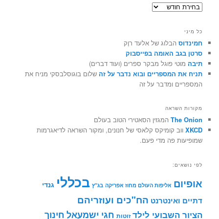
ארכיונים
כל מיני
חמינדוס
הבלוג של אלעד רוֶק
סרטן בגב האומה בפייסבוק
תיבה
מוטי פוגל מבקר ספרים (ועוד דברים)
תניח את המספריים ובוא נדבר על זה
שלום בוגוסלבסקי מניח את
המספריים ומדבר על זה
מקורות השראה
The Onion
המגזין הסאטירי הטוב בעולם
XKCD
ווב קומיקס קלאסי של חנונים, ומקור השראה לדיאגרמות
שמופיעות פה מדי פעם.
לפי נושאים:
בכללי
אופיום
גנדי
אליפות העולם מחוז אפריקה
בג"ץ
הח"כים ועוזריהם
דתיים ואינטרנט
חינוך
חגי ישמעאל
הציור השבועי לילד
זוטות