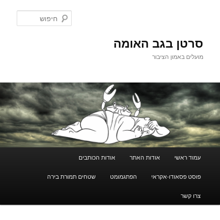
לדלג
לתוכן
חיפוש
סרטן בגב האומה
מועלים באמון הציבור
תפריט
עמוד ראשי
אודות האתר
אודות הכותבים
ראשי
פוסט פסאודו-אקראי
הפתגמומט
שטחים תמורת בירה
צרו קשר