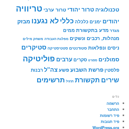
טריוויה
טרור יהודי
טכנולוגיה
טרור ערבי
לא נגענו
כללי
יהודים
מבזק
ימנים
כלכלה
מדע בתקשורת
ממים
מגדר
מנהלות, רכבים ונשקים
מפלגת העבודה
משחק מילים
סטיקרים
ניסים ונפלאות
סטודנטים
סטטיסטיקה
פוליטיקה
ערבים
סמולנים
סקרים
ספורט
צה"ל
פרשת השבוע
פשע
פלסטין
רבנות
תרשימים
שירים
תקשורת
תרגיל
כלים
הרשמה
התחבר
פיד רשומות
פיד תגובות
WordPress.org