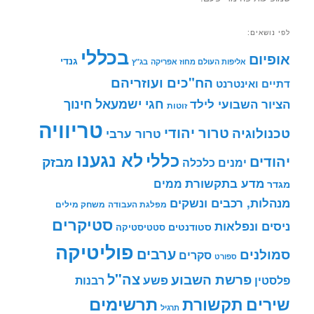
לפי נושאים:
בכללי
אופיום
גנדי
אליפות העולם מחוז אפריקה
בג"ץ
הח"כים ועוזריהם
דתיים ואינטרנט
חינוך
חגי ישמעאל
הציור השבועי לילד
זוטות
טריוויה
טרור יהודי
טכנולוגיה
טרור ערבי
לא נגענו
כללי
יהודים
מבזק
ימנים
כלכלה
מדע בתקשורת
ממים
מגדר
מנהלות, רכבים ונשקים
מפלגת העבודה
משחק מילים
סטיקרים
ניסים ונפלאות
סטודנטים
סטטיסטיקה
פוליטיקה
ערבים
סמולנים
סקרים
ספורט
צה"ל
פרשת השבוע
פשע
פלסטין
רבנות
תרשימים
שירים
תקשורת
תרגיל