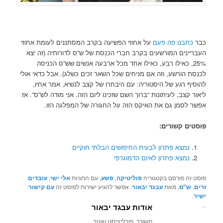
כבר
כתבנו פה פעם
על אחוזי הפשיעה בקרב המסתננים לעומת אחוזי
העבריינים המורשעים בקרב חברי הכנסת של ש”ס לדורותיה (זה יצא
25%, כאילו רבע, כאילו אחד מכל ארבעה אנשים שש”ס הכניסה
לכנסת הורשע, וזה אם מניחים שכל השאר זכים כשלג). אבל כדאי אולי
להוסיף רגע של היסטוריה: עם היבחרו של קצב לנשיא, אמר אחיו,
ליאור קצב, לעיתונות “ברוך השם שזכינו ליום הזה. אני מודה לש”ס”. אז
אפשר לסמן גם את האיקס הזה על החגורה של המפלגה הזו.
פוסטים קשורים:
נמצא פתרון לבעית החיפושים הבלתי חוקיים
נמצא פתרון לאיום הדמוגרפי
פוסט זה פורסם בקטגוריה
פוליטיקה
,
פשע
, עם התגיות
אלי ישי
,
עובדים
זרים
,
ש"ס
, מאת
עבגד יבאור
. אפשר להגיע ישירות לפוסט זה
עם קישור
ישיר
.
אודות עבגד יבאור
משורר, פובליציסט ואטב.