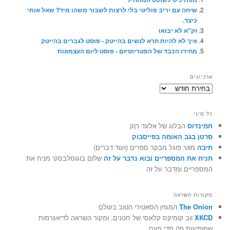
שיחה עם יריב פוליטי בלי לרצות לשבור משהו מיד? שאל אותי
כיצד.
זק"א לא יבואו
איך לא להיות חרא לנשים בהייטק - פוסט לגברים בהייטק
מחירו הכבד של הפטריוטיזם - פוסט ליום העצמאות
ארכיונים
ארכיונים
כל מיני
חמינדוס
הבלוג של אלעד רוֶק
סרטן בגב האומה בפייסבוק
תיבה
מוטי פוגל מבקר ספרים (ועוד דברים)
תניח את המספריים ובוא נדבר על זה
שלום בוגוסלבסקי מניח את
המספריים ומדבר על זה
מקורות השראה
The Onion
המגזין הסאטירי הטוב בעולם
XKCD
ווב קומיקס קלאסי של חנונים, ומקור השראה לדיאגרמות
שמופיעות פה מדי פעם.