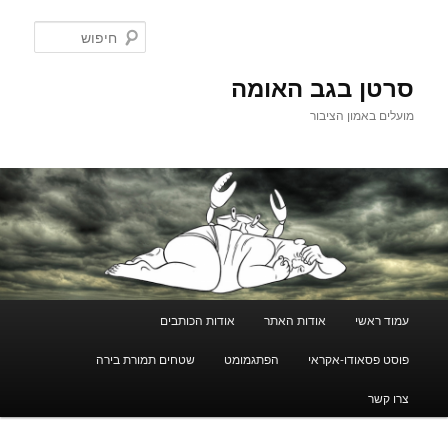
לדלג
לתוכן
חיפוש
סרטן בגב האומה
מועלים באמון הציבור
תפריט
עמוד ראשי
אודות האתר
אודות הכותבים
ראשי
פוסט פסאודו-אקראי
הפתגמומט
שטחים תמורת בירה
צרו קשר