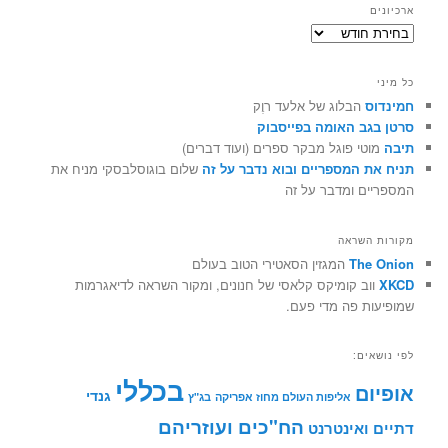
ארכיונים
ארכיונים
כל מיני
חמינדוס
הבלוג של אלעד רוֶק
סרטן בגב האומה בפייסבוק
תיבה
מוטי פוגל מבקר ספרים (ועוד דברים)
תניח את המספריים ובוא נדבר על זה
שלום בוגוסלבסקי מניח את
המספריים ומדבר על זה
מקורות השראה
The Onion
המגזין הסאטירי הטוב בעולם
XKCD
ווב קומיקס קלאסי של חנונים, ומקור השראה לדיאגרמות
שמופיעות פה מדי פעם.
לפי נושאים:
בכללי
אופיום
גנדי
אליפות העולם מחוז אפריקה
בג"ץ
הח"כים ועוזריהם
דתיים ואינטרנט