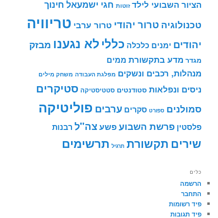
חינוך
חגי ישמעאל
הציור השבועי לילד
זוטות
טריוויה
טרור יהודי
טכנולוגיה
טרור ערבי
לא נגענו
כללי
יהודים
מבזק
ימנים
כלכלה
מדע בתקשורת
ממים
מגדר
מנהלות, רכבים ונשקים
מפלגת העבודה
משחק מילים
סטיקרים
ניסים ונפלאות
סטודנטים
סטטיסטיקה
פוליטיקה
ערבים
סמולנים
סקרים
ספורט
צה"ל
פרשת השבוע
פשע
פלסטין
רבנות
תרשימים
שירים
תקשורת
תרגיל
כלים
הרשמה
התחבר
פיד רשומות
פיד תגובות