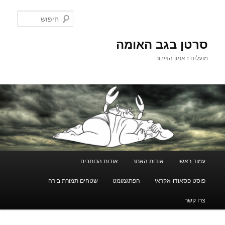
לדלג
לתוכן
חיפוש
סרטן בגב האומה
מועלים באמון הציבור
תפריט
עמוד ראשי
אודות האתר
אודות הכותבים
ראשי
פוסט פסאודו-אקראי
הפתגמומט
שטחים תמורת בירה
צרו קשר