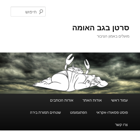
לדלג
לתוכן
חיפוש
סרטן בגב האומה
מועלים באמון הציבור
תפריט
עמוד ראשי
אודות האתר
אודות הכותבים
ראשי
פוסט פסאודו-אקראי
הפתגמומט
שטחים תמורת בירה
צרו קשר