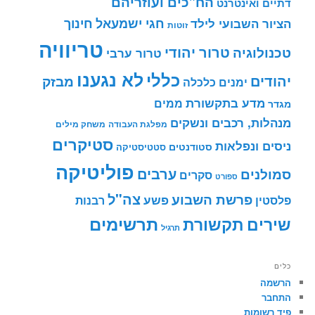
הח"כים ועוזריהם
דתיים ואינטרנט
חינוך
חגי ישמעאל
הציור השבועי לילד
זוטות
טריוויה
טרור יהודי
טכנולוגיה
טרור ערבי
לא נגענו
כללי
יהודים
מבזק
ימנים
כלכלה
מדע בתקשורת
ממים
מגדר
מנהלות, רכבים ונשקים
מפלגת העבודה
משחק מילים
סטיקרים
ניסים ונפלאות
סטודנטים
סטטיסטיקה
פוליטיקה
ערבים
סמולנים
סקרים
ספורט
צה"ל
פרשת השבוע
פשע
פלסטין
רבנות
תרשימים
שירים
תקשורת
תרגיל
כלים
הרשמה
התחבר
פיד רשומות