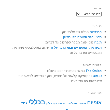
ארכיונים
ארכיונים
כל מיני
חמינדוס
הבלוג של אלעד רוֶק
סרטן בגב האומה בפייסבוק
תיבה
מוטי פוגל מבקר ספרים (ועוד דברים)
תניח את המספריים ובוא נדבר על זה
שלום בוגוסלבסקי מניח את
המספריים ומדבר על זה
מקורות השראה
The Onion
המגזין הסאטירי הטוב בעולם
XKCD
ווב קומיקס קלאסי של חנונים, ומקור השראה לדיאגרמות
שמופיעות פה מדי פעם.
לפי נושאים:
בכללי
אופיום
גנדי
אליפות העולם מחוז אפריקה
בג"ץ