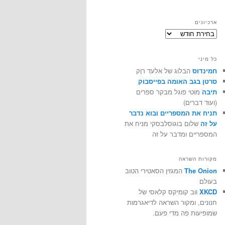
ארכיונים
ארכיונים
כל מיני
חמינדוס
הבלוג של אלעד רוֶק
סרטן בגב האומה בפייסבוק
תיבה
מוטי פוגל מבקר ספרים
(ועוד דברים)
תניח את המספריים ובוא נדבר
על זה
שלום בוגוסלבסקי מניח את
המספריים ומדבר על זה
מקורות השראה
The Onion
המגזין הסאטירי הטוב
בעולם
XKCD
ווב קומיקס קלאסי של
חנונים, ומקור השראה לדיאגרמות
שמופיעות פה מדי פעם.