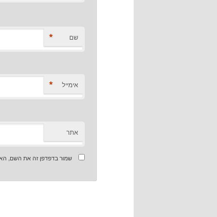
*
שם
*
אימייל
אתר
שמור בדפדפן זה את השם, האי