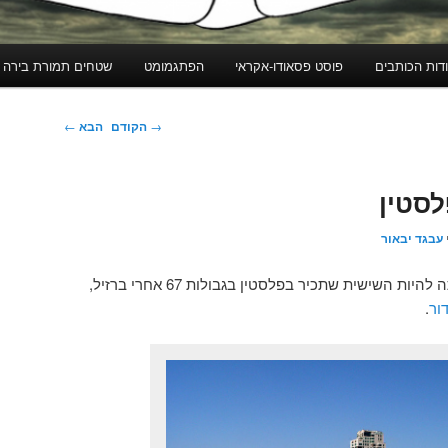
דות הכותבים
פוסט פסאודו-אקראי
הפתגמומט
שטחים תמורת בירה
ניווט
→
הקודם
הבא
←
בפוסטים
לסטין
עבגד יבאור
הכריזה על כוונתה להיות השישית שתכיר בפלסטין בגבולות 67 אחרי ברזיל,
ור
.