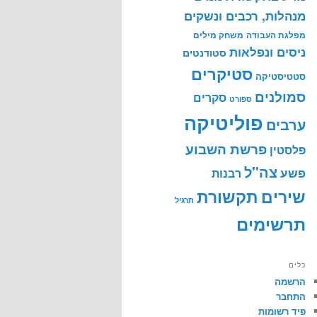
מנהלות, רכבים ונשקים
מפלגת העבודה
משחק מילים
ניסים ונפלאות
סטודנטים
סטיקרים
סטטיסטיקה
סמולנים
סקרים
ספורט
פוליטיקה
ערבים
פרשת השבוע
פלסטין
צה"ל
פשע
רבנות
שירים
תקשורת
תרגיל
תרשימים
כלים
הרשמה
התחבר
פיד רשומות