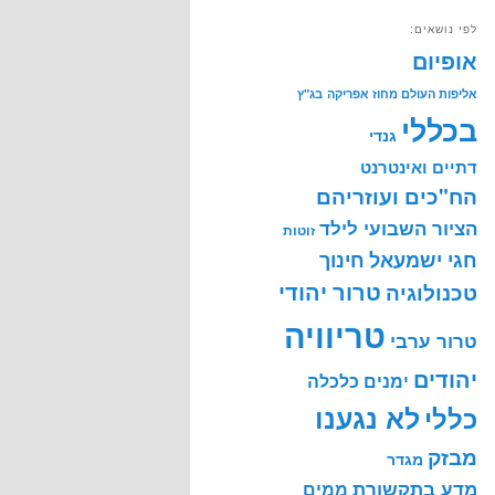
לפי נושאים:
אופיום
אליפות העולם מחוז אפריקה
בג"ץ
בכללי
גנדי
דתיים ואינטרנט
הח"כים ועוזריהם
הציור השבועי לילד
זוטות
חינוך
חגי ישמעאל
טרור יהודי
טכנולוגיה
טריוויה
טרור ערבי
יהודים
ימנים
כלכלה
לא נגענו
כללי
מבזק
מגדר
מדע בתקשורת
ממים