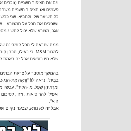
וגם את הציפור השנייה (זוכרים א
ושופכים את הכל על המצורע – שב
אגב, מצורע שלא יכול להשיג מספ
ממה שנראה לי הכל קומבינה של 
למכור M&M. כי כאילו, 
שלא היו רופאים אבל זה באמת ק
בהמשך מוסבר על צרעת הבתים. ככתוב “וּבָא
בַּבָּיִת”. נראה לו! “וְרָאָה אֶת-הַנֶּגַע, וְה
וּמַרְאֵיהֶן שָׁפָל, מִן-הַקִּיר”
ואפילו להרוס אותו. וזהו, לסיכום הודעה 
הוּא”.
אבל זה לא נורא, שבעה נקיים ושנ