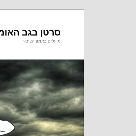
לדלג
לדלג
לתוכן
לתוכן
המשני
סרטן בגב האומ
מועלים באמון הציבור