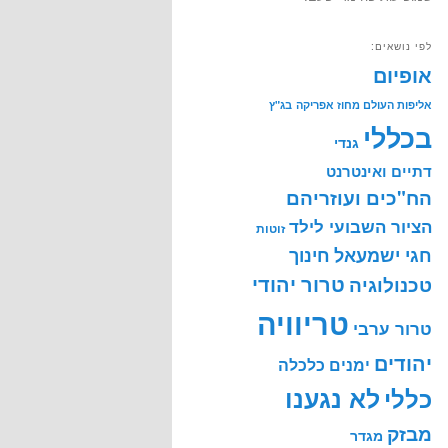
לפי נושאים:
אופיום
אליפות העולם מחוז אפריקה
בג"ץ
בכללי
גנדי
דתיים ואינטרנט
הח"כים ועוזריהם
הציור השבועי לילד
זוטות
חינוך
חגי ישמעאל
טרור יהודי
טכנולוגיה
טריוויה
טרור ערבי
יהודים
ימנים
כלכלה
לא נגענו
כללי
מבזק
מגדר