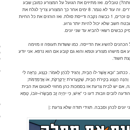
ותה?) טובלים. ואז מתיזים את הגועל על המצורע כמובן שבע
פעמים ואז הציפור השנייה משחררים. זה עוד לא נגמר. 8 ימים אחר כך המצורע צריך לגלח את
כל השיער שלו ולהביא: שני כבשים זכרים, 1 כבשה נקבה ודייסת סולת. ואז הורגים את כל החיות
טח חשב שלא יכול להיות יותר גרוע.
יק כבשים רשאי להביא עד שני יונים.
הכהנים להשיג את הדייסה. כמו ששדות תעופה זו מזימה
הכהן קובע אם מישהו מצורע וטמא והוא גם קובע אם הוא נרפא. אני יודע
צת חשוד.
 אֲשֶׁר-לוֹ הַבַּיִת, וְהִגִּיד לַכֹּהֵן לֵאמֹר: כְּנֶגַע, נִרְאָה לִי
ִנֵּה הַנֶּגַע בְּקִירֹת הַבַּיִת, שְׁקַעֲרוּרֹת יְרַקְרַקֹּת, אוֹ אֲדַמְדַּמֹּת;
. עכשיו מה, אם יש לבית צרעת אז בסמכות כהן מחוזי לאטום את הבית
לזבים וזבות: דעו כי “אִישׁ, כִּי יִהְיֶה זָב מִבְּשָׂרוֹ–זוֹבוֹ, טָמֵא
י יונים לכהן וסבבה. תגידי תודה שלא צרעת :|