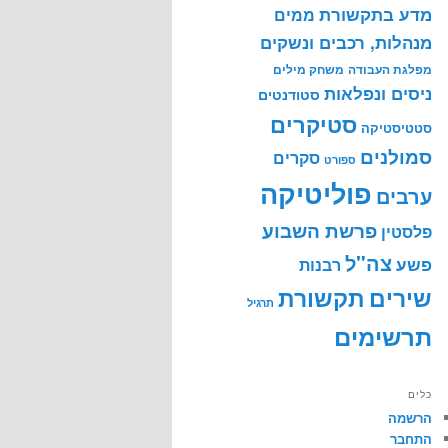
מדע בתקשורת
ממים
מנהלות, רכבים ונשקים
מפלגת העבודה
משחק מילים
ניסים ונפלאות
סטודנטים
סטיקרים
סטטיסטיקה
סמולנים
סקרים
ספורט
פוליטיקה
ערבים
פרשת השבוע
פלסטין
צה"ל
פשע
רבנות
שירים
תקשורת
תרגיל
תרשימים
כלים
הרשמה
התחבר