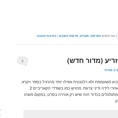
|
עם התגים
הפרשה
,
מצורע
,
פרשת השבוע
|
כתיבת תגובה
ריע (מדור חדש)
2
יב מזרחי
ע משעממת ולא רלוונטית אפילו יותר מהרגיל בספר ויקרא.
כל מיני שטויות על נשים טמאות אחרי לידה ודיני צרעת. מרגיש כמו בשודדי הקאריביים 2
גלגלים בכדור הזה שיש רק אווירה בסרט, במקום משהו
ק.