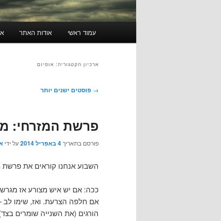
תפריט
עמוד ראשי
אודות האתר
או
ראשי
ארכיון הקטגוריה:
אופיום
ניווט
→
פוסטים ישנים יותר
בפוסטים
פרשת המזרחי: מצ
פורסם בתאריך
4 באפריל 2014
על ידי
א
השבוע אנחנו קוראים את פרשת מ
ככה: אם יש איש מצורע אז מגרשים
הורגים (את השנייה שומרים בצד