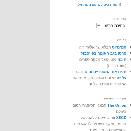
מפת כיס לשופט המתחיל
ארכיונים
ארכיונים
כל מיני
חמינדוס
הבלוג של אלעד רוֶק
סרטן בגב האומה בפייסבוק
תיבה
מוטי פוגל מבקר ספרים
(ועוד דברים)
תניח את המספריים ובוא נדבר
על זה
שלום בוגוסלבסקי מניח את
המספריים ומדבר על זה
מקורות השראה
The Onion
המגזין הסאטירי הטוב
בעולם
XKCD
ווב קומיקס קלאסי של
חנונים, ומקור השראה לדיאגרמות
שמופיעות פה מדי פעם.