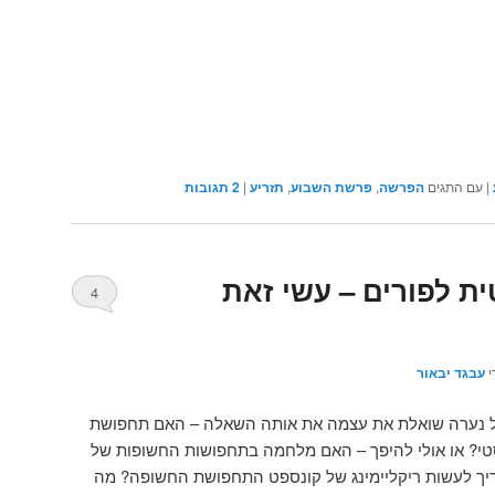
|
עם התגים
הפרשה
,
פרשת השבוע
,
תזריע
|
2
תגובות
ת לפורים – עשי זאת
4
י
עבגד יבאור
ל נערה שואלת את עצמה את אותה השאלה – האם תחפושת
? או אולי להיפך – האם מלחמה בתחפושות החשופות של
ל slut shaming ולכן צריך לעשות ריקליימינג של קונספט התחפושת החשופה? מה