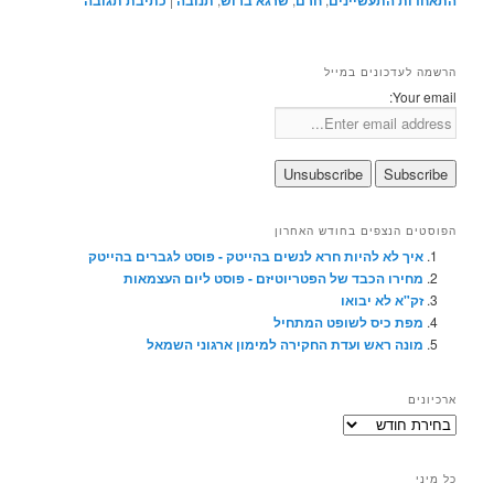
התאחדות התעשיינים
חרם
שרגא ברוש
תנובה
כתיבת תגובה
הרשמה לעדכונים במייל
Your email:
הפוסטים הנצפים בחודש האחרון
איך לא להיות חרא לנשים בהייטק - פוסט לגברים בהייטק
מחירו הכבד של הפטריוטיזם - פוסט ליום העצמאות
זק"א לא יבואו
מפת כיס לשופט המתחיל
מונה ראש ועדת החקירה למימון ארגוני השמאל
ארכיונים
ארכיונים
כל מיני