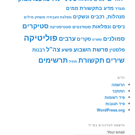
מדע בתקשורת
ממים
מגדר
מנהלות, רכבים ונשקים
מפלגת העבודה
משחק מילים
סטיקרים
ניסים ונפלאות
סטודנטים
סטטיסטיקה
פוליטיקה
ערבים
סמולנים
סקרים
ספורט
צה"ל
פרשת השבוע
פשע
פלסטין
רבנות
תרשימים
שירים
תקשורת
תרגיל
כלים
הרשמה
התחבר
פיד רשומות
פיד תגובות
WordPress.org
הרשמה לעדכונים במייל
Your email: