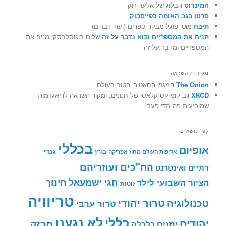
חמינדוס
הבלוג של אלעד רוֶק
סרטן בגב האומה בפייסבוק
תיבה
מוטי פוגל מבקר ספרים (ועוד דברים)
תניח את המספריים ובוא נדבר על זה
שלום בוגוסלבסקי מניח את
המספריים ומדבר על זה
מקורות השראה
The Onion
המגזין הסאטירי הטוב בעולם
XKCD
ווב קומיקס קלאסי של חנונים, ומקור השראה לדיאגרמות
שמופיעות פה מדי פעם.
לפי נושאים:
בכללי
אופיום
גנדי
אליפות העולם מחוז אפריקה
בג"ץ
הח"כים ועוזריהם
דתיים ואינטרנט
חינוך
חגי ישמעאל
הציור השבועי לילד
זוטות
טריוויה
טרור יהודי
טכנולוגיה
טרור ערבי
לא נגענו
כללי
יהודים
מבזק
ימנים
כלכלה