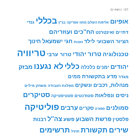
לפי נושאים:
בכללי
אופיום
גנדי
אליפות העולם מחוז אפריקה
בג"ץ
הח"כים ועוזריהם
דתיים ואינטרנט
חינוך
חגי ישמעאל
הציור השבועי לילד
זוטות
טריוויה
טרור יהודי
טכנולוגיה
טרור ערבי
לא נגענו
כללי
יהודים
מבזק
ימנים
כלכלה
מדע בתקשורת
ממים
מגדר
מנהלות, רכבים ונשקים
מפלגת העבודה
משחק מילים
סטיקרים
ניסים ונפלאות
סטודנטים
סטטיסטיקה
פוליטיקה
ערבים
סמולנים
סקרים
ספורט
צה"ל
פרשת השבוע
פשע
פלסטין
רבנות
תרשימים
שירים
תקשורת
תרגיל