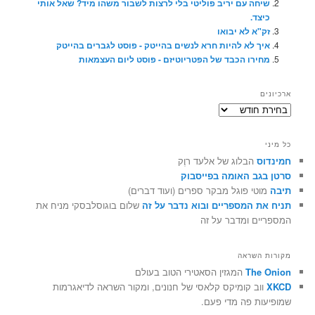
שיחה עם יריב פוליטי בלי לרצות לשבור משהו מיד? שאל אותי
כיצד.
זק"א לא יבואו
איך לא להיות חרא לנשים בהייטק - פוסט לגברים בהייטק
מחירו הכבד של הפטריוטיזם - פוסט ליום העצמאות
ארכיונים
ארכיונים
כל מיני
חמינדוס
הבלוג של אלעד רוֶק
סרטן בגב האומה בפייסבוק
תיבה
מוטי פוגל מבקר ספרים (ועוד דברים)
תניח את המספריים ובוא נדבר על זה
שלום בוגוסלבסקי מניח את
המספריים ומדבר על זה
מקורות השראה
The Onion
המגזין הסאטירי הטוב בעולם
XKCD
ווב קומיקס קלאסי של חנונים, ומקור השראה לדיאגרמות
שמופיעות פה מדי פעם.