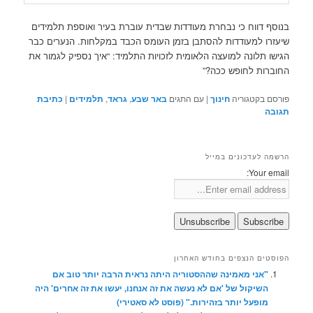
בנוסף דווח כי נבחרת מעודדות שבדית עוברת בעיר ואוספת תלמידים
שיעזרו למעודדות להסתבן בזמן העומס הכבד במקלחות. הנערים כבר
הגישו תלונה למועצה הלאומית לזכויות התלמיד: “איך נספיק לגמור את
החוברות לחופש ככה?”
פורסם בקטגוריה
חינוך
|
עם התגים
באר שבע
,
גראד
,
תלמידים
|
כתיבת
תגובה
הרשמה לעדכונים במייל
Your email:
הפוסטים הנצפים בחודש האחרון
"אני מאמינה שההסטוריה היתה נראית הרבה יותר טוב אם
השיקול של 'אם לא נעשה את זה אנחנו, יעשו את זה אחרים' היה
מופעל יותר בזהירות." (פוסט לא סאטירי)