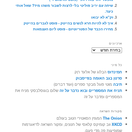
שיחה עם יריב פוליטי בלי לרצות לשבור משהו מיד? שאל אותי
כיצד.
זק"א לא יבואו
איך לא להיות חרא לנשים בהייטק - פוסט לגברים בהייטק
מחירו הכבד של הפטריוטיזם - פוסט ליום העצמאות
ארכיונים
ארכיונים
כל מיני
חמינדוס
הבלוג של אלעד רוֶק
סרטן בגב האומה בפייסבוק
תיבה
מוטי פוגל מבקר ספרים (ועוד דברים)
תניח את המספריים ובוא נדבר על זה
שלום בוגוסלבסקי מניח את
המספריים ומדבר על זה
מקורות השראה
The Onion
המגזין הסאטירי הטוב בעולם
XKCD
ווב קומיקס קלאסי של חנונים, ומקור השראה לדיאגרמות
שמופיעות פה מדי פעם.