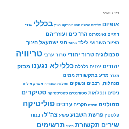
לפי נושאים:
בכללי
אופיום
גנדי
אליפות העולם מחוז אפריקה
בג"ץ
הח"כים ועוזריהם
דתיים ואינטרנט
חינוך
חגי ישמעאל
הציור השבועי לילד
זוטות
טריוויה
טרור יהודי
טכנולוגיה
טרור ערבי
לא נגענו
כללי
יהודים
מבזק
ימנים
כלכלה
מדע בתקשורת
ממים
מגדר
מנהלות, רכבים ונשקים
מפלגת העבודה
משחק מילים
סטיקרים
ניסים ונפלאות
סטודנטים
סטטיסטיקה
פוליטיקה
ערבים
סמולנים
סקרים
ספורט
צה"ל
פרשת השבוע
פשע
פלסטין
רבנות
תרשימים
שירים
תקשורת
תרגיל