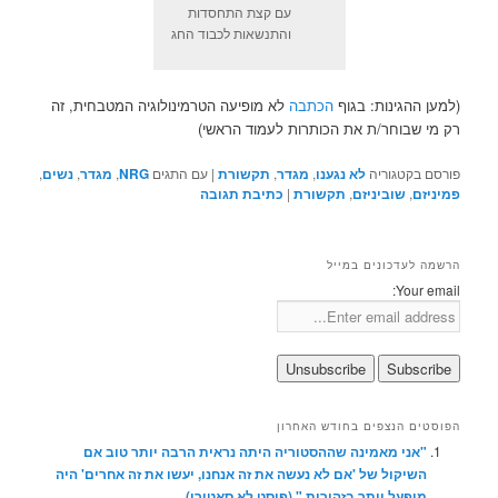
עם קצת התחסדות
והתנשאות לכבוד החג
(למען ההגינות: בגוף
הכתבה
לא מופיעה הטרמינולוגיה המטבחית, זה
רק מי שבוחר/ת את הכותרות לעמוד הראשי)
פורסם בקטגוריה
לא נגענו
,
מגדר
,
תקשורת
|
עם התגים
NRG
,
מגדר
,
נשים
,
פמיניזם
,
שוביניזם
,
תקשורת
|
כתיבת תגובה
הרשמה לעדכונים במייל
Your email:
הפוסטים הנצפים בחודש האחרון
"אני מאמינה שההסטוריה היתה נראית הרבה יותר טוב אם
השיקול של 'אם לא נעשה את זה אנחנו, יעשו את זה אחרים' היה
מופעל יותר בזהירות." (פוסט לא סאטירי)