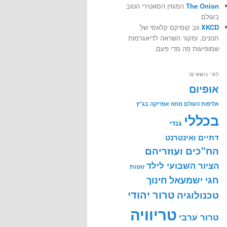
The Onion
המגזין הסאטירי הטוב
בעולם
XKCD
ווב קומיקס קלאסי של
חנונים, ומקור השראה לדיאגרמות
שמופיעות פה מדי פעם.
לפי נושאים:
אופיום
אליפות העולם מחוז אפריקה
בג"ץ
בכללי
גנדי
דתיים ואינטרנט
הח"כים ועוזריהם
הציור השבועי לילד
זוטות
חינוך
חגי ישמעאל
טרור יהודי
טכנולוגיה
טריוויה
טרור ערבי