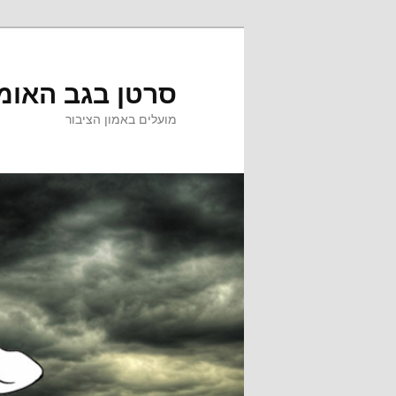
לדלג
לדלג
לתוכן
לתוכן
המשני
סרטן בגב האומ
מועלים באמון הציבור