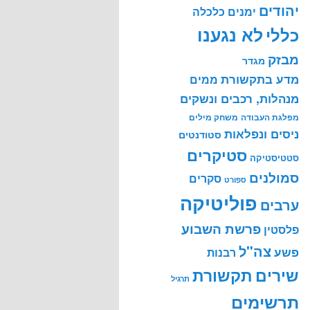
יהודים
ימנים
כלכלה
לא נגענו
כללי
מבזק
מגדר
מדע בתקשורת
ממים
מנהלות, רכבים ונשקים
מפלגת העבודה
משחק מילים
ניסים ונפלאות
סטודנטים
סטיקרים
סטטיסטיקה
סמולנים
סקרים
ספורט
פוליטיקה
ערבים
פרשת השבוע
פלסטין
צה"ל
פשע
רבנות
שירים
תקשורת
תרגיל
תרשימים