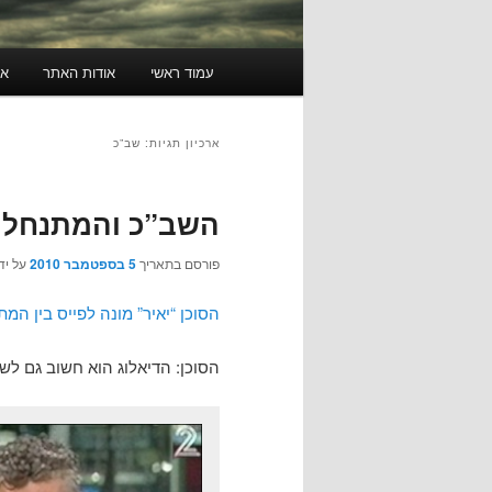
תפריט
עמוד ראשי
אודות האתר
או
ראשי
ארכיון תגיות:
שב”כ
השב”כ והמתנחלים 
פורסם בתאריך
5 בספטמבר 2010
על יד
הסוכן “יאיר” מונה לפייס בין המ
הסוכן: הדיאלוג הוא חשוב גם לשי