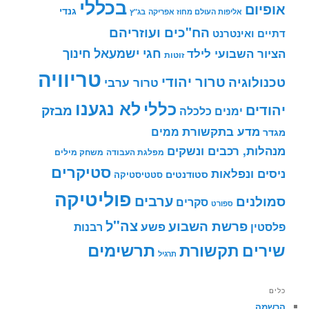
בכללי
אופיום
גנדי
אליפות העולם מחוז אפריקה
בג"ץ
הח"כים ועוזריהם
דתיים ואינטרנט
חינוך
חגי ישמעאל
הציור השבועי לילד
זוטות
טריוויה
טרור יהודי
טכנולוגיה
טרור ערבי
לא נגענו
כללי
יהודים
מבזק
ימנים
כלכלה
מדע בתקשורת
ממים
מגדר
מנהלות, רכבים ונשקים
מפלגת העבודה
משחק מילים
סטיקרים
ניסים ונפלאות
סטודנטים
סטטיסטיקה
פוליטיקה
ערבים
סמולנים
סקרים
ספורט
צה"ל
פרשת השבוע
פשע
פלסטין
רבנות
תרשימים
שירים
תקשורת
תרגיל
כלים
הרשמה