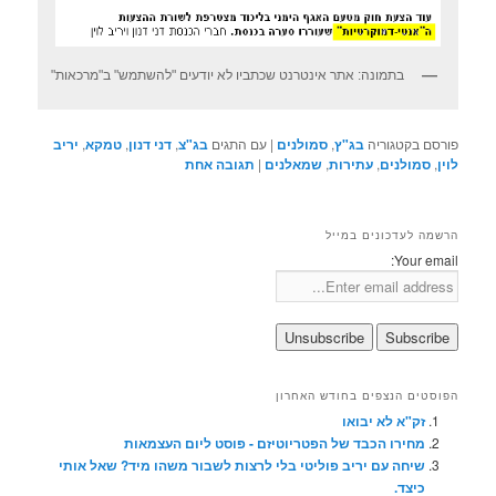
בתמונה: אתר אינטרנט שכתביו לא יודעים "להשתמש" ב"מרכאות"
פורסם בקטגוריה
בג"ץ
,
סמולנים
|
עם התגים
בג"צ
,
דני דנון
,
טמקא
,
יריב
לוין
,
סמולנים
,
עתירות
,
שמאלנים
|
תגובה
אחת
הרשמה לעדכונים במייל
Your email:
הפוסטים הנצפים בחודש האחרון
זק"א לא יבואו
מחירו הכבד של הפטריוטיזם - פוסט ליום העצמאות
שיחה עם יריב פוליטי בלי לרצות לשבור משהו מיד? שאל אותי
כיצד.