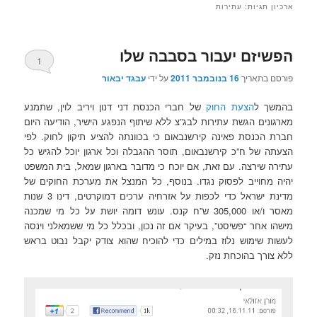
ארכיון תגיות:
עתירות
הפשיזם יעבור בסבבה שלו
1
פורסם בתאריך
16 בנובמבר 2011
על ידי
עבגד יבאור
בהמשך ל
הצעת החוק
של חברי הכנסת דני דנון ויריב לוין, שתמנע
מארגונים הגשת עתירות לבג”צ ללא שיתוף הנפגע הישיר, הודיעה היום
חברת הכנסת פאינה קירשנבאום כי בכוונתה להציע תיקון לחוק. לפי
הצעתה של ח”כ קירשנבאום, תוסר ההגבלה וכל ארגון יוכל להגיש כל
עתירה שירצה. עם זאת, אם יוכח כי מדובר בארגון שמאל, בית המשפט
יהיה מחוייב לפסוק נגדו. בנוסף, כל המנצל את מערכת החוקים של
מדינת ישראל כדי לכפות על אזרחיה ערכים דמוקרטים, דינו 3 שנות
מאסר ו/או 305,000 ש”ח קנס. עונש דומה יושת על כל מי שמכנה
מישהו אחר “פשיסט”, בעיקר אם זה נכון, ובכלל כל מי ששמאלני וינסה
לעשות שימוש נלוז במילים כדי להוכיח שהוא צודק יקבל נבוט בראש
ללא צורך בהוכחת נזק.