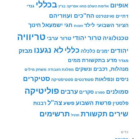
בכללי
אופיום
גנדי
אליפות העולם מחוז אפריקה
בג"ץ
הח"כים ועוזריהם
דתיים ואינטרנט
חינוך
חגי ישמעאל
הציור השבועי לילד
זוטות
טריוויה
טרור יהודי
טכנולוגיה
טרור ערבי
לא נגענו
כללי
יהודים
מבזק
ימנים
כלכלה
מדע בתקשורת
ממים
מגדר
מנהלות, רכבים ונשקים
מפלגת העבודה
משחק מילים
סטיקרים
ניסים ונפלאות
סטודנטים
סטטיסטיקה
פוליטיקה
ערבים
סמולנים
סקרים
ספורט
צה"ל
פרשת השבוע
פשע
פלסטין
רבנות
תרשימים
שירים
תקשורת
תרגיל
כלים