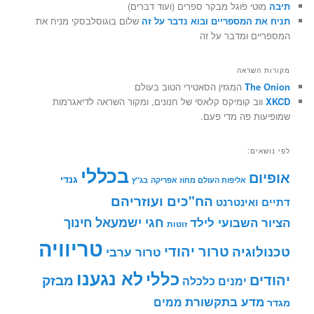
תיבה
מוטי פוגל מבקר ספרים (ועוד דברים)
תניח את המספריים ובוא נדבר על זה
שלום בוגוסלבסקי מניח את
המספריים ומדבר על זה
מקורות השראה
The Onion
המגזין הסאטירי הטוב בעולם
XKCD
ווב קומיקס קלאסי של חנונים, ומקור השראה לדיאגרמות
שמופיעות פה מדי פעם.
לפי נושאים:
בכללי
אופיום
גנדי
אליפות העולם מחוז אפריקה
בג"ץ
הח"כים ועוזריהם
דתיים ואינטרנט
חינוך
חגי ישמעאל
הציור השבועי לילד
זוטות
טריוויה
טרור יהודי
טכנולוגיה
טרור ערבי
לא נגענו
כללי
יהודים
מבזק
ימנים
כלכלה
מדע בתקשורת
ממים
מגדר