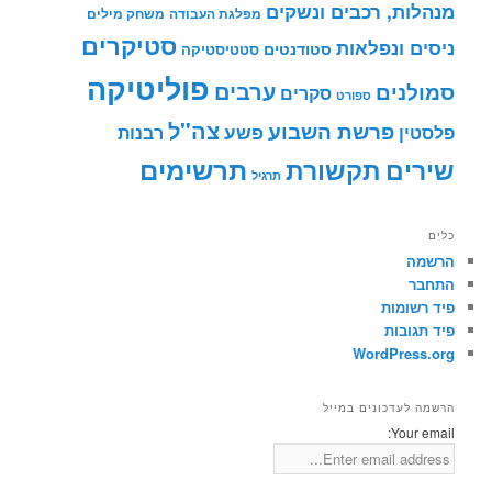
מנהלות, רכבים ונשקים
מפלגת העבודה
משחק מילים
סטיקרים
ניסים ונפלאות
סטודנטים
סטטיסטיקה
פוליטיקה
ערבים
סמולנים
סקרים
ספורט
צה"ל
פרשת השבוע
פשע
פלסטין
רבנות
תרשימים
שירים
תקשורת
תרגיל
כלים
הרשמה
התחבר
פיד רשומות
פיד תגובות
WordPress.org
הרשמה לעדכונים במייל
Your email: