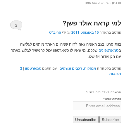
ארכיון תגיות:
סמארטפון
למי קראת אולד פשן?
2
פורסם בתאריך
15 באוגוסט 2011
על ידי
הריב"ס
צוות סרטן בגב האומה גאה לדווח שמהיום האתר מותאם לגלישה
ב
סמארטפונים
שלכם. מי שאין לו סמארטפון יכול להמשיך לגלוש באתר
עם הקומודור 64 שלו.
פורסם בקטגוריה
מנהלות, רכבים ונשקים
|
עם התגים
סמארטפון
|
2
תגובות
הרשמה לעדכונים במייל
Your email: