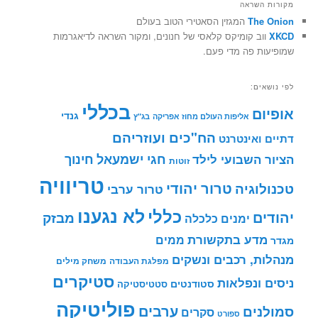
מקורות השראה
The Onion
המגזין הסאטירי הטוב בעולם
XKCD
ווב קומיקס קלאסי של חנונים, ומקור השראה לדיאגרמות
שמופיעות פה מדי פעם.
לפי נושאים:
בכללי
אופיום
גנדי
אליפות העולם מחוז אפריקה
בג"ץ
הח"כים ועוזריהם
דתיים ואינטרנט
חינוך
חגי ישמעאל
הציור השבועי לילד
זוטות
טריוויה
טרור יהודי
טכנולוגיה
טרור ערבי
לא נגענו
כללי
יהודים
מבזק
ימנים
כלכלה
מדע בתקשורת
ממים
מגדר
מנהלות, רכבים ונשקים
מפלגת העבודה
משחק מילים
סטיקרים
ניסים ונפלאות
סטודנטים
סטטיסטיקה
פוליטיקה
ערבים
סמולנים
סקרים
ספורט