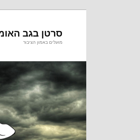
לדלג
לדלג
לתוכן
לתוכן
המשני
סרטן בגב האומ
מועלים באמון הציבור