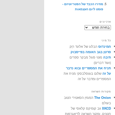
מחירו הכבד של הפטריוטיזם -
פוסט ליום העצמאות
ארכיונים
ארכיונים
כל מיני
חמינדוס
הבלוג של אלעד רוֶק
סרטן בגב האומה בפייסבוק
תיבה
מוטי פוגל מבקר ספרים
(ועוד דברים)
תניח את המספריים ובוא נדבר
על זה
שלום בוגוסלבסקי מניח את
המספריים ומדבר על זה
מקורות השראה
The Onion
המגזין הסאטירי הטוב
בעולם
XKCD
ווב קומיקס קלאסי של
חנונים, ומקור השראה לדיאגרמות