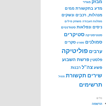
מבזק
מגדר
מדע בתקשורת
ממים
מנהלות, רכבים ונשקים
מפלגת העבודה
משחק מילים
ניסים ונפלאות
סטודנטים
סטיקרים
סטטיסטיקה
סמולנים
סקרים
ספורט
פוליטיקה
ערבים
פרשת השבוע
פלסטין
צה"ל
פשע
רבנות
שירים
תקשורת
תרגיל
תרשימים
כלים
הרשמה