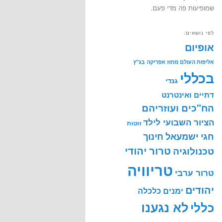
שמופיעות פה מדי פעם.
לפי נושאים:
אופיום
אליפות העולם מחוז אפריקה
בג"ץ
בכללי
גנדי
דתיים ואינטרנט
הח"כים ועוזריהם
הציור השבועי לילד
זוטות
חינוך
חגי ישמעאל
טרור יהודי
טכנולוגיה
טריוויה
טרור ערבי
יהודים
ימנים
כלכלה
לא נגענו
כללי