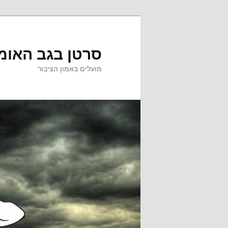
לדלג
לדלג
לתוכן
לתוכן
המשני
סרטן בגב האומ
מועלים באמון הציבור