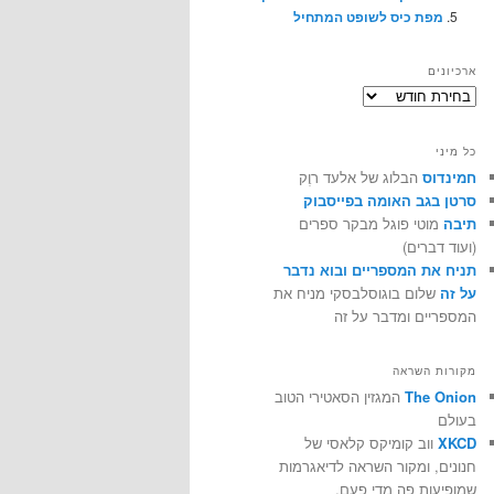
מפת כיס לשופט המתחיל
ארכיונים
ארכיונים
כל מיני
חמינדוס
הבלוג של אלעד רוֶק
סרטן בגב האומה בפייסבוק
תיבה
מוטי פוגל מבקר ספרים
(ועוד דברים)
תניח את המספריים ובוא נדבר
על זה
שלום בוגוסלבסקי מניח את
המספריים ומדבר על זה
מקורות השראה
The Onion
המגזין הסאטירי הטוב
בעולם
XKCD
ווב קומיקס קלאסי של
חנונים, ומקור השראה לדיאגרמות
שמופיעות פה מדי פעם.