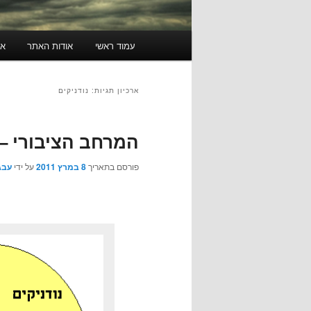
תפריט
עמוד ראשי
אודות האתר
או
ראשי
ארכיון תגיות:
נודניקים
המרחב הציבורי –
פורסם בתאריך
8 במרץ 2011
על ידי
עבג