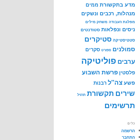
מדע בתקשורת
ממים
מנהלות, רכבים ונשקים
מפלגת העבודה
משחק מילים
ניסים ונפלאות
סטודנטים
סטיקרים
סטטיסטיקה
סמולנים
סקרים
ספורט
פוליטיקה
ערבים
פרשת השבוע
פלסטין
צה"ל
פשע
רבנות
שירים
תקשורת
תרגיל
תרשימים
כלים
הרשמה
התחבר