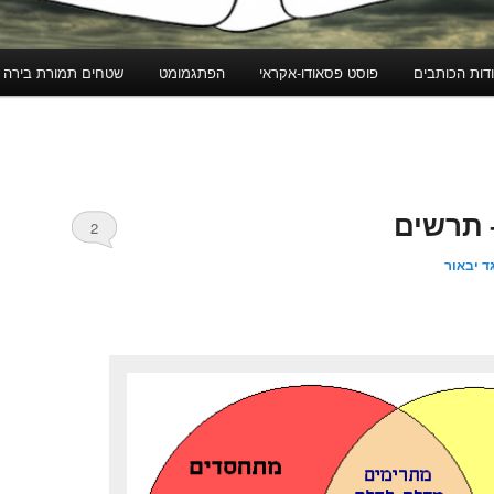
דות הכותבים
פוסט פסאודו-אקראי
הפתגמומט
שטחים תמורת בירה
 תרשים
2
ד יבאור