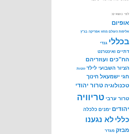
לפי נושאים:
אופיום
אליפות העולם מחוז אפריקה
בג"ץ
בכללי
גנדי
דתיים ואינטרנט
הח"כים ועוזריהם
הציור השבועי לילד
זוטות
חינוך
חגי ישמעאל
טרור יהודי
טכנולוגיה
טריוויה
טרור ערבי
יהודים
ימנים
כלכלה
לא נגענו
כללי
מבזק
מגדר