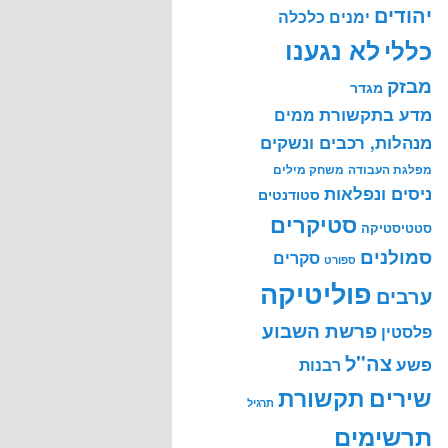
יהודים
ימנים
כלכלה
לא נגענו
כללי
מבזק
מגדר
מדע בתקשורת
ממים
מנהלות, רכבים ונשקים
מפלגת העבודה
משחק מילים
ניסים ונפלאות
סטודנטים
סטיקרים
סטטיסטיקה
סמולנים
סקרים
ספורט
פוליטיקה
ערבים
פרשת השבוע
פלסטין
צה"ל
פשע
רבנות
שירים
תקשורת
תרגיל
תרשימים