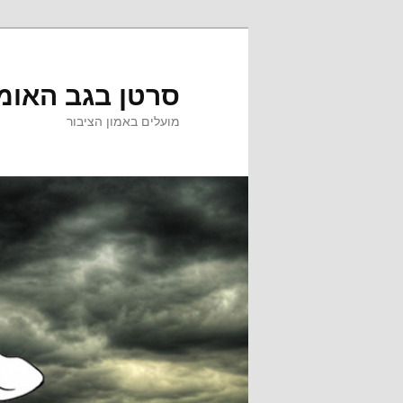
לדלג
לדלג
לתוכן
לתוכן
המשני
סרטן בגב האומ
מועלים באמון הציבור