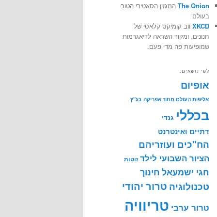
The Onion
המגזין הסאטירי הטוב
בעולם
XKCD
ווב קומיקס קלאסי של
חנונים, ומקור השראה לדיאגרמות
שמופיעות פה מדי פעם.
לפי נושאים:
אופיום
אליפות העולם מחוז אפריקה
בג"ץ
בכללי
גנדי
דתיים ואינטרנט
הח"כים ועוזריהם
הציור השבועי לילד
זוטות
חינוך
חגי ישמעאל
טרור יהודי
טכנולוגיה
טריוויה
טרור ערבי