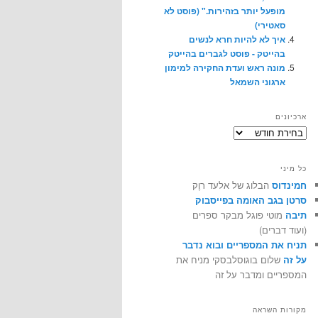
מופעל יותר בזהירות." (פוסט לא
סאטירי)
איך לא להיות חרא לנשים
בהייטק - פוסט לגברים בהייטק
מונה ראש ועדת החקירה למימון
ארגוני השמאל
ארכיונים
ארכיונים
כל מיני
חמינדוס
הבלוג של אלעד רוֶק
סרטן בגב האומה בפייסבוק
תיבה
מוטי פוגל מבקר ספרים
(ועוד דברים)
תניח את המספריים ובוא נדבר
על זה
שלום בוגוסלבסקי מניח את
המספריים ומדבר על זה
מקורות השראה