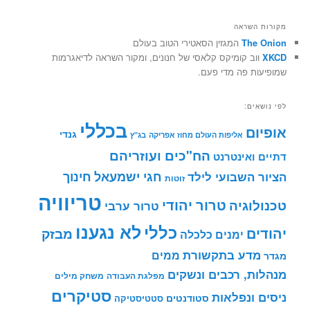
מקורות השראה
The Onion
המגזין הסאטירי הטוב בעולם
XKCD
ווב קומיקס קלאסי של חנונים, ומקור השראה לדיאגרמות
שמופיעות פה מדי פעם.
לפי נושאים:
בכללי
אופיום
גנדי
אליפות העולם מחוז אפריקה
בג"ץ
הח"כים ועוזריהם
דתיים ואינטרנט
חינוך
חגי ישמעאל
הציור השבועי לילד
זוטות
טריוויה
טרור יהודי
טכנולוגיה
טרור ערבי
לא נגענו
כללי
יהודים
מבזק
ימנים
כלכלה
מדע בתקשורת
ממים
מגדר
מנהלות, רכבים ונשקים
מפלגת העבודה
משחק מילים
סטיקרים
ניסים ונפלאות
סטודנטים
סטטיסטיקה