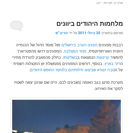
ארכיון תגיות:
יוון
מלחמות היהודים ביוונים
פורסם בתאריך
25 ביולי 2011
על ידי
הריב"ס
רבבות מפגינים
הפגינו הערב בירושלים
מול מוסד הדגל של הכנסייה
היוונית האורתודוקסית,
מנזר המצלבה
. המפגינים דרשו מהפטריארך
להפשיר
קרקעות
הנמצאות ב
בשליטתו
, כחלק מהמאבק להורדת מחירי
ה
דיור בארץ
. בנוסף, דורשים המפגינים מממשלת יוון התנצלות רשמית
על ה
טבח הנורא שביצעו חילותיהם בלוחמי החופש היהודים
.
מערכת סרטן בגב האומה (נשבעים לכם, היינו שם שנינו) יצאה לשטח
לסקר את האירוע: