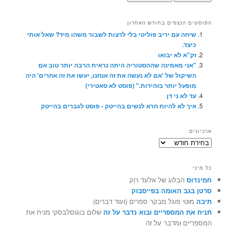
הפוסטים הנצפים בחודש האחרון
שיחה עם יריב פוליטי בלי לרצות לשבור משהו מיד? שאל אותי
כיצד.
זק"א לא יבואו
"אני מאמינה שההסטוריה היתה נראית הרבה יותר טוב אם
השיקול של 'אם לא נעשה את זה אנחנו, יעשו את זה אחרים' היה
מופעל יותר בזהירות." (פוסט לא סאטירי)
עד לא ני דן
איך לא להיות חרא לנשים בהייטק - פוסט לגברים בהייטק
ארכיונים
ארכיונים
כל מיני
חמינדוס
הבלוג של אלעד רוֶק
סרטן בגב האומה בפייסבוק
תיבה
מוטי פוגל מבקר ספרים (ועוד דברים)
תניח את המספריים ובוא נדבר על זה
שלום בוגוסלבסקי מניח את
המספריים ומדבר על זה