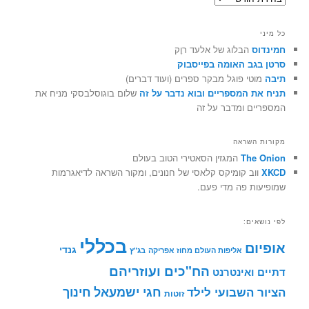
כל מיני
חמינדוס
הבלוג של אלעד רוֶק
סרטן בגב האומה בפייסבוק
תיבה
מוטי פוגל מבקר ספרים (ועוד דברים)
תניח את המספריים ובוא נדבר על זה
שלום בוגוסלבסקי מניח את
המספריים ומדבר על זה
מקורות השראה
The Onion
המגזין הסאטירי הטוב בעולם
XKCD
ווב קומיקס קלאסי של חנונים, ומקור השראה לדיאגרמות
שמופיעות פה מדי פעם.
לפי נושאים:
בכללי
אופיום
גנדי
אליפות העולם מחוז אפריקה
בג"ץ
הח"כים ועוזריהם
דתיים ואינטרנט
חינוך
חגי ישמעאל
הציור השבועי לילד
זוטות