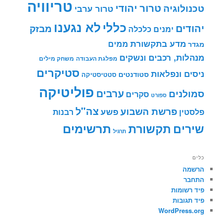
טריוויה
טרור יהודי
טכנולוגיה
טרור ערבי
לא נגענו
כללי
יהודים
מבזק
ימנים
כלכלה
מדע בתקשורת
ממים
מגדר
מנהלות, רכבים ונשקים
מפלגת העבודה
משחק מילים
סטיקרים
ניסים ונפלאות
סטודנטים
סטטיסטיקה
פוליטיקה
ערבים
סמולנים
סקרים
ספורט
צה"ל
פרשת השבוע
פשע
פלסטין
רבנות
תרשימים
שירים
תקשורת
תרגיל
כלים
הרשמה
התחבר
פיד רשומות
פיד תגובות
WordPress.org