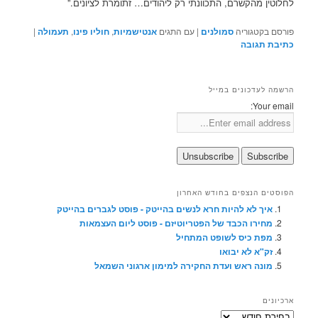
לחלוטין מהקשרם, התכוונתי רק ליהודים… זתומרת לציונים.”
פורסם בקטגוריה
סמולנים
|
עם התגים
אנטישמיות
,
חוליו פינו
,
תעמולה
|
כתיבת תגובה
הרשמה לעדכונים במייל
Your email:
הפוסטים הנצפים בחודש האחרון
איך לא להיות חרא לנשים בהייטק - פוסט לגברים בהייטק
מחירו הכבד של הפטריוטיזם - פוסט ליום העצמאות
מפת כיס לשופט המתחיל
זק"א לא יבואו
מונה ראש ועדת החקירה למימון ארגוני השמאל
ארכיונים
ארכיונים