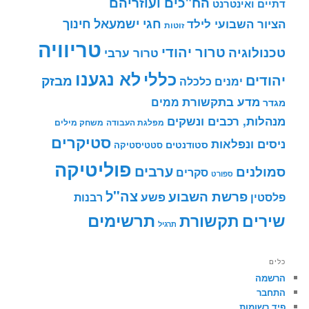
הח"כים ועוזריהם
דתיים ואינטרנט
חינוך
חגי ישמעאל
הציור השבועי לילד
זוטות
טריוויה
טרור יהודי
טכנולוגיה
טרור ערבי
לא נגענו
כללי
יהודים
מבזק
ימנים
כלכלה
מדע בתקשורת
ממים
מגדר
מנהלות, רכבים ונשקים
מפלגת העבודה
משחק מילים
סטיקרים
ניסים ונפלאות
סטודנטים
סטטיסטיקה
פוליטיקה
ערבים
סמולנים
סקרים
ספורט
צה"ל
פרשת השבוע
פשע
פלסטין
רבנות
תרשימים
שירים
תקשורת
תרגיל
כלים
הרשמה
התחבר
פיד רשומות