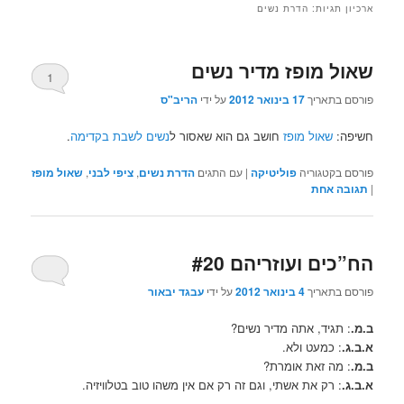
ארכיון תגיות:
הדרת נשים
שאול מופז מדיר נשים
1
פורסם בתאריך
17 בינואר 2012
על ידי
הריב"ס
חשיפה:
שאול מופז
חושב גם הוא שאסור ל
נשים לשבת בקדימה
.
פורסם בקטגוריה
פוליטיקה
|
עם התגים
הדרת נשים
,
ציפי לבני
,
שאול מופז
|
תגובה
אחת
הח”כים ועוזריהם #20
פורסם בתאריך
4 בינואר 2012
על ידי
עבגד יבאור
ב.מ.
: תגיד, אתה מדיר נשים?
א.ב.ג.
: כמעט ולא.
ב.מ.
: מה זאת אומרת?
א.ב.ג.
: רק את אשתי, וגם זה רק אם אין משהו טוב בטלוויזיה.