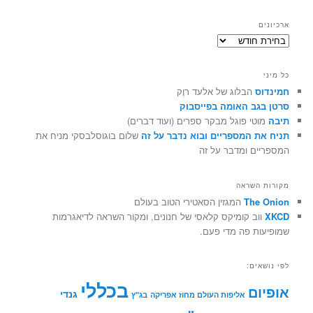
ארכיונים
ארכיונים
כל מיני
חמינדוס
הבלוג של אלעד רוֶק
סרטן בגב האומה בפייסבוק
תיבה
מוטי פוגל מבקר ספרים (ועוד דברים)
תניח את המספריים ובוא נדבר על זה
שלום בוגוסלבסקי מניח את
המספריים ומדבר על זה
מקורות השראה
The Onion
המגזין הסאטירי הטוב בעולם
XKCD
ווב קומיקס קלאסי של חנונים, ומקור השראה לדיאגרמות
שמופיעות פה מדי פעם.
לפי נושאים:
בכללי
אופיום
גנדי
אליפות העולם מחוז אפריקה
בג"ץ