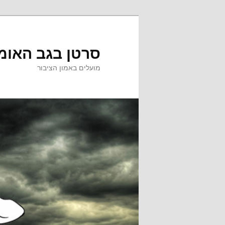
לדלג
לדלג
לתוכן
לתוכן
המשני
סרטן בגב האומ
מועלים באמון הציבור