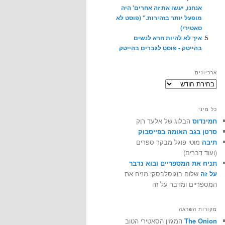
אנחנו, יעשו את זה אחרים' היה
מופעל יותר בזהירות." (פוסט לא
סאטירי)
איך לא להיות חרא לנשים
בהייטק - פוסט לגברים בהייטק
ארכיונים
ארכיונים
כל מיני
חמינדוס
הבלוג של אלעד רוֶק
סרטן בגב האומה בפייסבוק
תיבה
מוטי פוגל מבקר ספרים
(ועוד דברים)
תניח את המספריים ובוא נדבר
על זה
שלום בוגוסלבסקי מניח את
המספריים ומדבר על זה
מקורות השראה
The Onion
המגזין הסאטירי הטוב