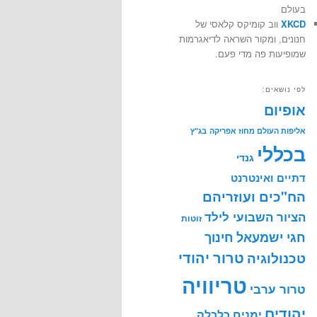
בעולם
XKCD
ווב קומיקס קלאסי של
חנונים, ומקור השראה לדיאגרמות
שמופיעות פה מדי פעם.
לפי נושאים:
אופיום
אליפות העולם מחוז אפריקה
בג"ץ
בכללי
גנדי
דתיים ואינטרנט
הח"כים ועוזריהם
הציור השבועי לילד
זוטות
חינוך
חגי ישמעאל
טרור יהודי
טכנולוגיה
טריוויה
טרור ערבי
יהודים
ימנים
כלכלה