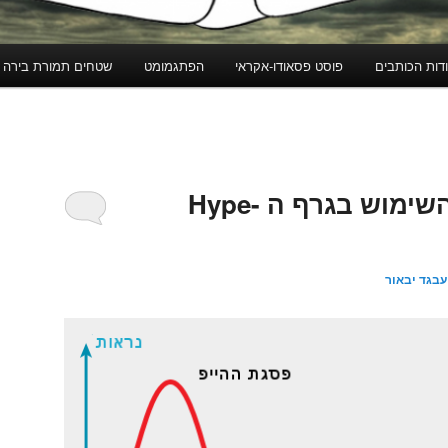
דות הכותבים
פוסט פסאודו-אקראי
הפתגמומט
שטחים תמורת בירה
גרף שמתאר את השימוש בגרף ה Hype-
עבגד יבאור