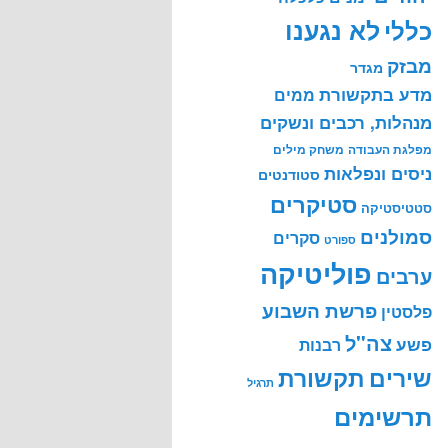
לא נגענו
כללי
מבזק
מגדר
מדע בתקשורת
ממים
מנהלות, רכבים ונשקים
מפלגת העבודה
משחק מילים
ניסים ונפלאות
סטודנטים
סטיקרים
סטטיסטיקה
סמולנים
סקרים
ספורט
פוליטיקה
ערבים
פרשת השבוע
פלסטין
צה"ל
פשע
רבנות
שירים
תקשורת
תרגיל
תרשימים